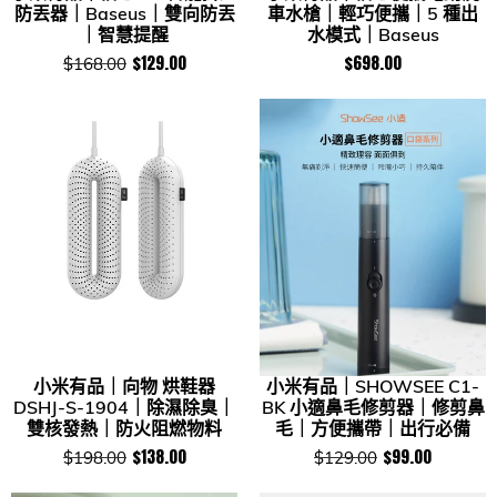
防丟器｜Baseus｜雙向防丟
車水槍｜輕巧便攜｜5 種出
｜智慧提醒
水模式｜Baseus
$129.00
$698.00
$168.00
小米有品｜向物 烘鞋器
小米有品｜SHOWSEE C1-
DSHJ-S-1904｜除濕除臭｜
BK 小適鼻毛修剪器｜修剪鼻
雙核發熱｜防火阻燃物料
毛｜方便攜帶｜出行必備
$138.00
$99.00
$198.00
$129.00