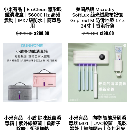
小米有品｜EraClean 隱形眼
美國品牌 Microdry｜
鏡清洗盒｜56000 Hz 高頻
SoftLux 絲光絨織布記憶
震動｜IPX7級防水｜簡單易
GripTexTM 防滑地墊 17 x
用
24寸｜香港行貨
$298.00
$198.00
$328.00
$219.00
小米有品｜小盾 除味殺菌消
小米有品｜向物 智能牙刷消
毒箱｜紫外線殺菌｜負離子
毒器 M01｜UVC殺菌｜風乾
除味｜恆溫加熱
設計｜智能顯示｜免打孔安