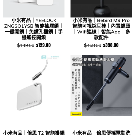
小米有品｜YEELOCK
小米有品｜Bebird M9 Pro
ZNGSO1YSB 智能抽屜鎖｜
智能可視採耳棒｜內置鏡頭
一鍵開鎖｜免鑽孔櫃鎖｜手
｜Wifi連線｜智能App｜多
機遙控開鎖
款配件
$129.00
$398.00
$149.00
$468.00
小米有品｜倍思 T2 智能掛繩
小米有品｜倍思便攜電動洗