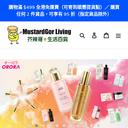
跳
購物滿 $499 全港免運費（可寄到順豐提貨點）／ 購買
到
任何 2 件貨品，可享有 95 折（指定貨品除外）
內
容
搜尋
登入
購物車