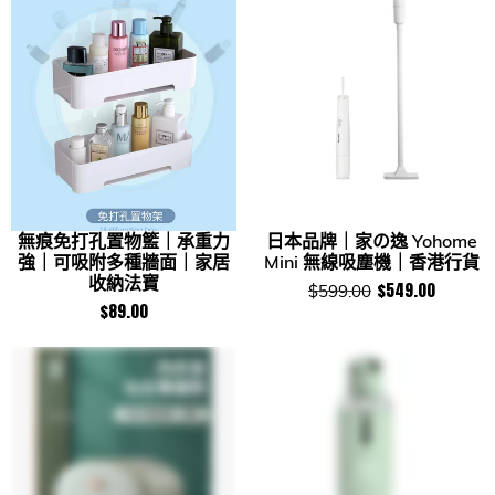
無痕免打孔置物籃｜承重力
日本品牌｜家の逸 Yohome
強｜可吸附多種牆面｜家居
Mini 無線吸塵機｜香港行貨
收納法寶
$549.00
$599.00
$89.00