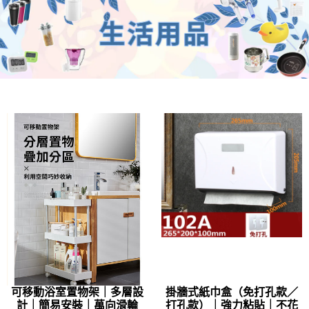
可移動浴室置物架｜多層設
掛牆式紙巾盒（免打孔款／
計｜簡易安裝｜萬向滑輪
打孔款）｜強力粘貼｜不花