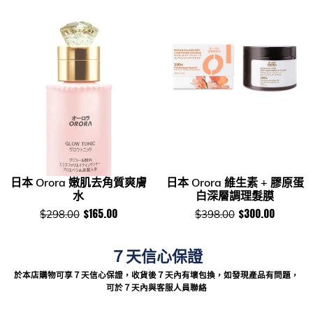
日本 Orora 嫩肌去角質爽膚
日本 Orora 維生素 + 膠原蛋
水
白深層調理髮膜
$165.00
$300.00
$298.00
$398.00
７天信心保證
於本店購物可享７天信心保證，收貨後７天內有壞包換，如發現產品有問題，
可於７天內與客服人員聯絡