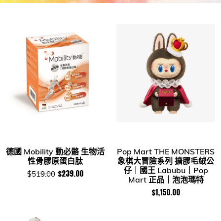
德國 Mobility 動必骼 生物活
Pop Mart THE MONSTERS
性骨膠原蛋白肽
象棋大冒險系列 搪膠毛絨公
仔｜國王 Labubu｜Pop
$239.00
$519.00
Mart 正品｜泡泡瑪特
$1,150.00