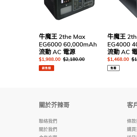
EG6000
EG4000
薦
60,000mAh
40,800mAh
流
流
動
動
AC
AC
牛魔王 2the Max
牛魔王 2th
電
電
EG6000 60,000mAh
EG4000 4
源
源
流動 AC 電源
流動 AC 
售
$1,988.00
定
$2,180.00
售
$1,468.00
定
$1
價
價
價
價
銷售額
售罄
關於芥辣哥
客
聯絡我們
條款
關於我們
購買