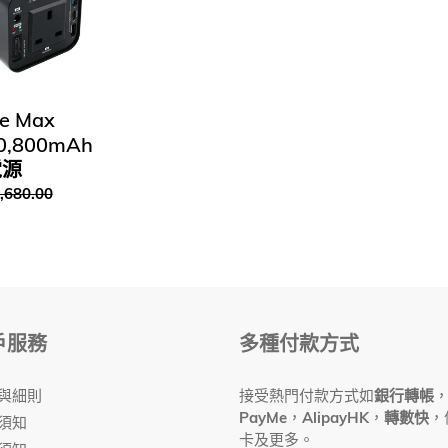
e Max
0,800mAh
電源
,680.00
戶服務
多種付款方式
與細則
接受熱門付款方式如
銀行轉帳
PayMe
，
AlipayHK
，
轉數快
，
須知
卡及更多。