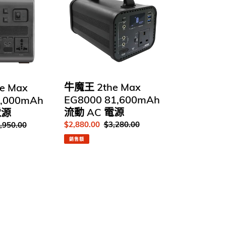
王
Marvel
2the
｜
Max
香
EG8000
港
81,600mAh
行
流
貨
動
AC
牛魔王 2the Max
e Max
電
EG8000 81,600mAh
8,000mAh
源
流動 AC 電源
電源
售
$2,880.00
定
$3,280.00
,950.00
價
價
銷售額