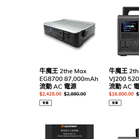
牛
牛
魔
魔
王
王
2the
2the
Max
Max
EG8700
VJ200
87,000mAh
520,000mAh
流
流
動
動
AC
AC
牛魔王 2the Max
牛魔王 2th
電
電
EG8700 87,000mAh
VJ200 52
源
源
流動 AC 電源
流動 AC 
售
$2,428.00
定
$2,880.00
售
$16,800.00
$
價
價
價
售罄
售罄
小
牛
米
魔