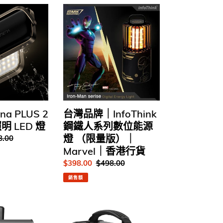
台
灣
品
牌
｜
InfoThink
鋼
鐵
人
系
a PLUS 2
台灣品牌｜InfoThink
列
 LED 燈
鋼鐵人系列數位能源
數
燈 （限量版）｜
8.00
位
Marvel｜香港行貨
能
源
售
$398.00
定
$498.00
燈
價
價
銷售額
（限
量
牛
版）
魔
｜