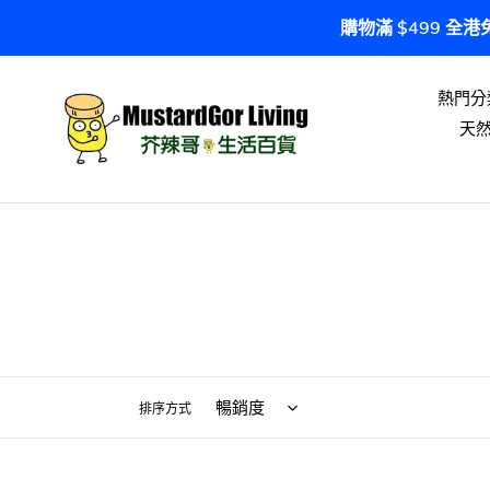
跳
購物滿 $499 全
到
內
容
熱門分
天
排序方式