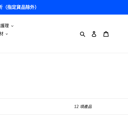
5 折（指定貨品除外）
及護理
搜尋
登入
購物車
材
12 項產品