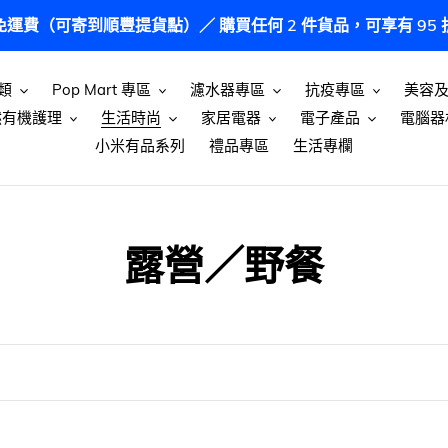
港免運費（可寄到順豐提貨點）／ 購買任何 2 件貨品，可享有 9
類
Pop Mart 專區
濾水器專區
抗疫專區
美容
然有機護理
生活時尚
家居電器
電子產品
電腦器
小米有品系列
禮品專區
生活專欄
商
露營／野餐
品
系
列