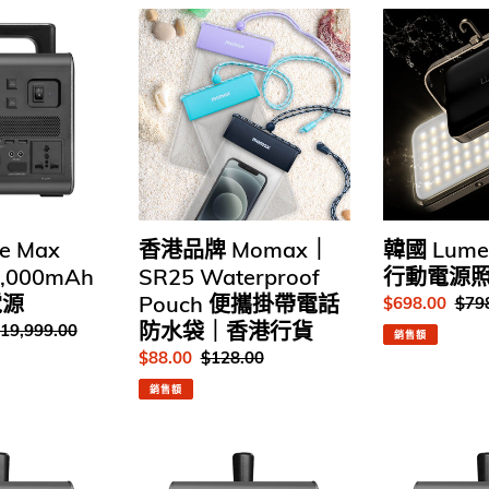
:
香
韓
港
國
品
Lumena
牌
PLUS
Momax
2
｜
行
SR25
動
Waterproof
電
Pouch
源
便
照
e Max
韓國 Lumen
香港品牌 Momax｜
攜
明
0,000mAh
行動電源照明
SR25 Waterproof
掛
LED
電源
Pouch 便攜掛帶電話
售
$698.00
定
$79
帶
燈
價
價
防水袋｜香港行貨
定
19,999.00
電
銷售額
價
話
售
$88.00
定
$128.00
防
價
價
銷售額
水
袋
牛
牛
｜
魔
魔
香