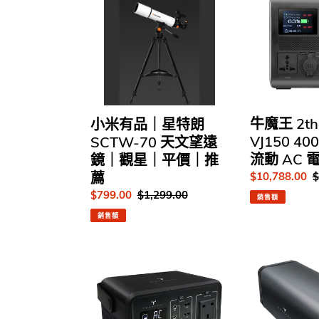
有
王
品
2the
｜
Max
星
VJ150
特
400,000mAh
朗
流
SCTW-
動
70
AC
牛魔王 2th
小米有品｜星特朗
天
電
VJ150 40
SCTW-70 天文望遠
文
源
流動 AC 
鏡｜觀星｜平價｜推
望
薦
售
$10,788.00
$
遠
價
鏡
售
$799.00
定
$1,299.00
銷售額
｜
價
價
銷售額
觀
星
牛
牛
｜
魔
魔
平
王
王
價
2the
2the
｜
Max
Max
推