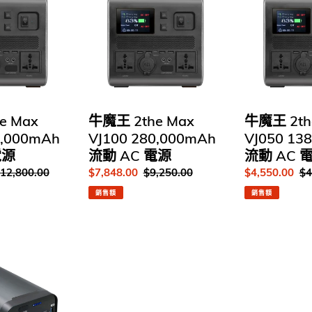
王
王
港
2the
2the
行
Max
Max
貨
VJ100
VJ050
280,000mAh
138,000mAh
流
流
動
動
AC
AC
e Max
牛魔王 2the Max
牛魔王 2th
電
電
0,000mAh
VJ100 280,000mAh
VJ050 13
源
源
電源
流動 AC 電源
流動 AC 
定
12,800.00
售
$7,848.00
定
$9,250.00
售
$4,550.00
定
$4
價
價
價
價
價
銷售額
銷售額