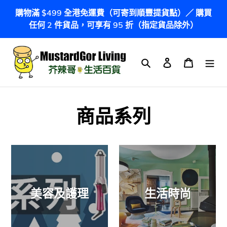
跳
購物滿 $499 全港免運費（可寄到順豐提貨點）／ 購買
到
任何 2 件貨品，可享有 95 折（指定貨品除外）
內
容
搜尋
登入
購物車
商品系列
美容及護理
生活時尚