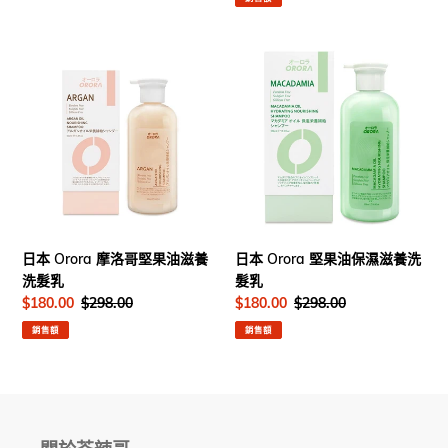
日
日
本
本
Orora
Orora
摩
堅
洛
果
哥
油
堅
保
果
濕
油
滋
滋
養
日本 Orora 摩洛哥堅果油滋養
日本 Orora 堅果油保濕滋養洗
養
洗
洗髮乳
髮乳
洗
髮
售
$180.00
定
$298.00
售
$180.00
定
$298.00
髮
乳
價
價
價
價
銷售額
銷售額
乳