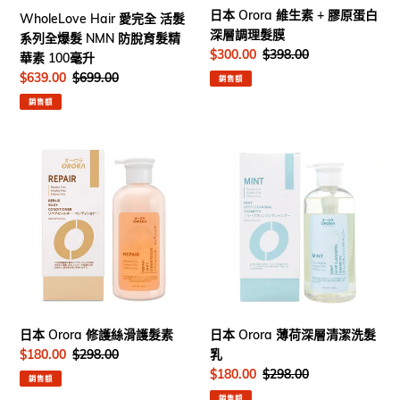
全
蛋
日本 Orora 維生素 + 膠原蛋白
WholeLove Hair 愛完全 活髮
爆
白
深層調理髮膜
系列全爆髮 NMN 防脫育髮精
髮
深
售
$300.00
定
$398.00
華素 100毫升
NMN
層
價
價
售
$639.00
定
$699.00
銷售額
防
調
價
價
脫
理
銷售額
育
髮
髮
膜
日
日
精
本
本
華
Orora
Orora
素
修
薄
100
護
荷
毫
絲
深
升
滑
層
護
清
髮
潔
素
洗
日本 Orora 修護絲滑護髮素
日本 Orora 薄荷深層清潔洗髮
髮
售
$180.00
定
$298.00
乳
乳
價
價
售
$180.00
定
$298.00
銷售額
價
價
銷售額