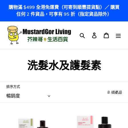
跳
購物滿 $499 全港免運費（可寄到順豐提貨點）／ 購買
到
任何 2 件貨品，可享有 95 折（指定貨品除外）
內
容
搜尋
登入
購物車
商
洗髮水及護髮素
品
系
排序方式
8 項產品
列
:
日
日
本
本
Orora
Orora