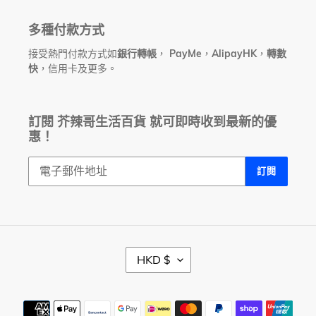
多種付款方式
接受熱門付款方式如
銀行轉帳
，
PayMe
，
AlipayHK
，
轉數
快
，信用卡及更多。
訂閱 芥辣哥生活百貨 就可即時收到最新的優
惠！
訂閱
幣
HKD $
別
付