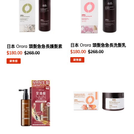
頭
頭
髮
髮
急
急
急
急
長
長
護
洗
髮
髮
日本 Orora 頭髮急急長洗髮乳
日本 Orora 頭髮急急長護髮素
素
乳
售
$180.00
定
$268.00
售
$180.00
定
$268.00
價
價
價
價
銷售額
銷售額
WholeLove
日
Hair
本
愛
Orora
完
維
全
生
活
素
髮
+
系
膠
列
原