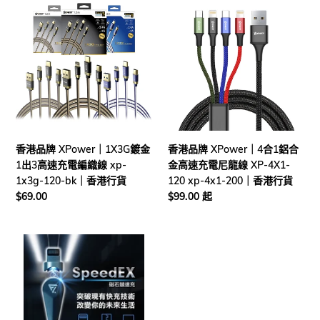
香
香
線
港
港
港
Type-
行
品
品
C
貨
牌
牌
轉
XPower
XPower
M
｜
｜
+
1X3G
4
L
鍍
合
+
金
1
C
1
鋁
香港品牌 XPower｜1X3G鍍金
香港品牌 XPower｜4合1鋁合
100W
出
合
1出3高速充電編織線 xp-
金高速充電尼龍線 XP-4X1-
｜
3
金
1x3g-120-bk｜香港行貨
120 xp-4x1-200｜香港行貨
Baseus
高
高
定
$69.00
定
$99.00 起
速
速
價
價
充
充
電
電
台
編
尼
灣
織
龍
Future
線
線
Lab
xp-
XP-
SPEEDEX
1x3g-
4X1-
磁