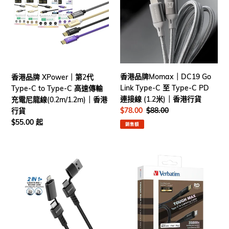
牌
牌
XPower
Momax
｜
｜
第
DC19
2
Go
代
Link
Type-
Type-
香港品牌Momax｜DC19 Go
香港品牌 XPower｜第2代
C
C
Link Type-C 至 Type-C PD
Type-C to Type-C 高速傳輸
to
至
連接線 (1.2米)｜香港行貨
充電尼龍線(0.2m/1.2m)｜香港
Type-
Type-
售
$78.00
定
$88.00
行貨
C
C
價
價
定
$55.00 起
銷售額
高
PD
價
速
連
傳
接
香
日
輸
線
港
本
充
(1.2
品
Verbatim
電
米)
牌
Tough
尼
｜
XPower
Max
龍
香
｜
Type
線
港
XPower
C