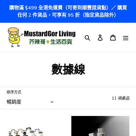
跳
購物滿 $499 全港免運費（可寄到順豐提貨點）／ 購買
到
任何 2 件貨品，可享有 95 折（指定貨品除外）
內
容
搜尋
登入
購物車
商
數據線
品
系
排序方式
11 項產品
列
:
香
香
港
港
品
品