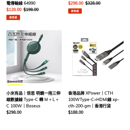
傳
無
電傳輸線 64990
售
$298.00
定
$328.00
輸
線
價
價
售
$128.00
定
$198.00
銷售額
線
充
價
價
銷售額
64990
電
盤
（限
小
香
量
米
港
版）
有
品
品
牌
｜
XPower
倍
｜
思
CTH
明
100WType-
鏡
C>HDMI
一
線
小米有品｜倍思 明鏡一拖三伸
香港品牌 XPower｜CTH
拖
xp-
縮數據線 Type-C 轉 M + L +
100WType-C>HDMI線 xp-
三
cth-
C 100W｜Baseus
cth-200-gm｜香港行貨
伸
200-
定
$298.00
定
$188.00
縮
gm
價
價
數
｜
據
香