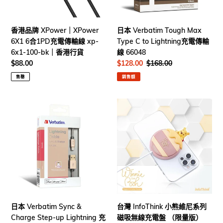
(0.2m/1.2m)
行
6X1
to
｜
貨
6
Lightning
香
合
充
香港品牌 XPower｜XPower
日本 Verbatim Tough Max
港
1PD
電
6X1 6合1PD充電傳輸線 xp-
Type C to Lightning充電傳輸
行
充
傳
6x1-100-bk｜香港行貨
線 66048
貨
電
輸
定
$88.00
售
$128.00
定
$168.00
傳
線
價
價
價
售罄
銷售額
輸
66048
線
xp-
日
台
6x1-
本
灣
100-
Verbatim
InfoThink
bk
Sync
小
｜
&
熊
香
Charge
維
港
Step-
尼
行
up
系
貨
Lightning
列
充
磁
日本 Verbatim Sync &
台灣 InfoThink 小熊維尼系列
電
吸
Charge Step-up Lightning 充
磁吸無線充電盤 （限量版）