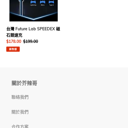
120-
120
石
bk
xp-
競
｜
4x1-
速
香
200
充
台灣 Future Lab SPEEDEX 磁
港
｜
石競速充
行
香
售
$178.00
定
$199.00
貨
港
價
價
行
銷售額
貨
關於芥辣哥
聯絡我們
關於我們
合作方案