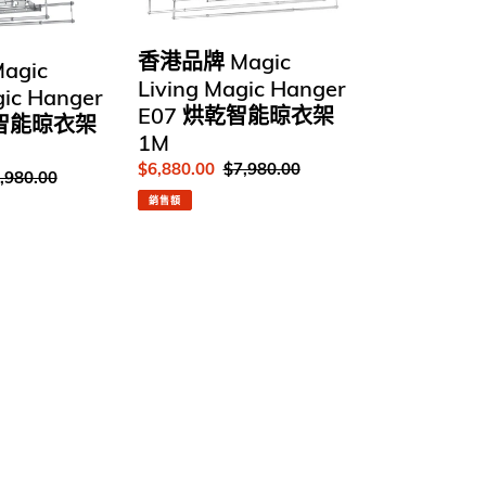
品
牌
Magic
香港品牌 Magic
agic
Living
Living Magic Hanger
gic Hanger
Magic
E07 烘乾智能晾衣架
礎智能晾衣架
Hanger
1M
E07
售
$6,880.00
定
$7,980.00
烘
,980.00
價
價
乾
銷售額
智
能
晾
衣
架
1M