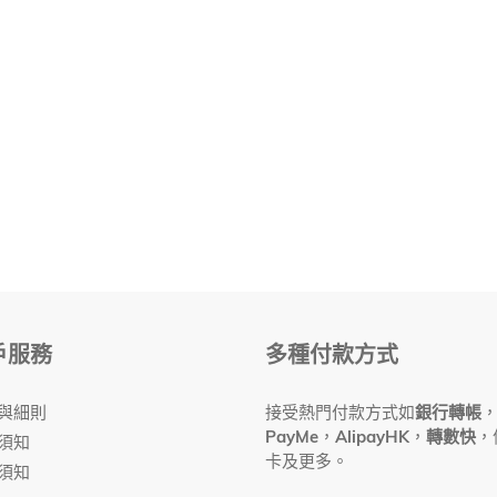
戶服務
多種付款方式
與細則
接受熱門付款方式如
銀行轉帳
PayMe
，
AlipayHK
，
轉數快
，
須知
卡及更多。
須知