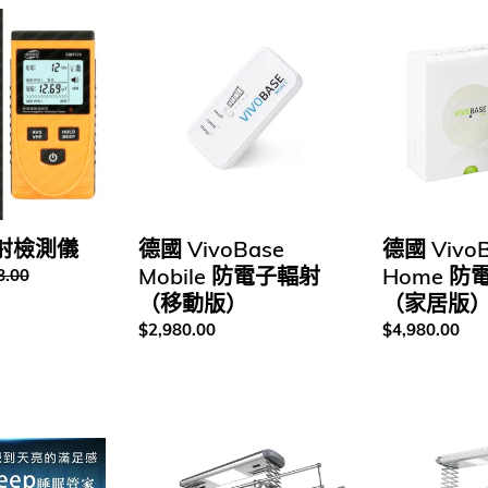
:
德
德
國
國
VivoBase
VivoBase
Mobile
Home
防
防
電
電
子
子
輻
輻
射
射
（移
（家
 幅射檢測儀
德國 VivoBase
德國 Vivo
動
居
Mobile 防電子輻射
Home 防
8.00
版）
版）
（移動版）
（家居版
定
$2,980.00
定
$4,980.00
價
價
香
香
港
港