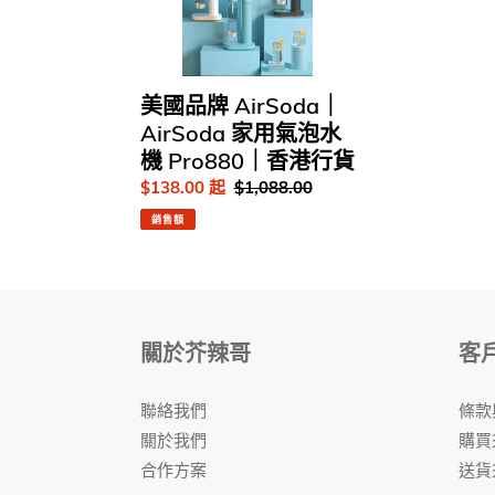
AirSoda
家
用
氣
美國品牌 AirSoda｜
泡
AirSoda 家用氣泡水
水
機 Pro880｜香港行貨
機
售
$138.00 起
定
$1,088.00
Pro880
價
價
｜
銷售額
香
港
行
貨
關於芥辣哥
客
聯絡我們
條款
關於我們
購買
合作方案
送貨