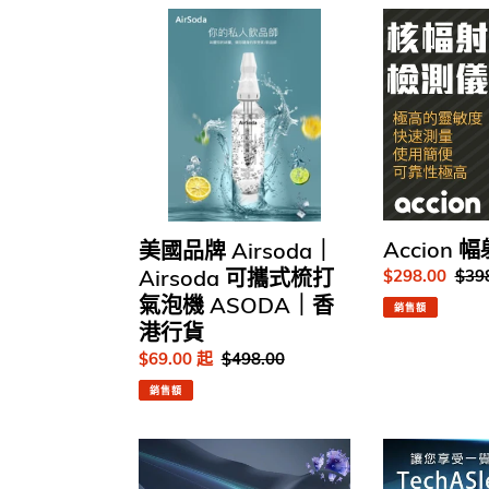
美
Accion
國
幅
品
射
牌
檢
Airsoda
測
｜
儀
Airsoda
可
攜
式
Accion
美國品牌 Airsoda｜
梳
Airsoda 可攜式梳打
售
$298.00
定
$39
打
價
價
氣泡機 ASODA｜香
氣
銷售額
港行貨
泡
機
售
$69.00 起
定
$498.00
ASODA
價
價
銷售額
｜
香
台
台
港
灣
灣
行