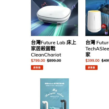
Future
Future
貨
Lab
Lab
床
TechASleep
上
睡
家
眠
居
管
殺
家
菌
台灣Future Lab 床上
台灣 Futur
戰
家居殺菌戰
TechASl
CleanChariot
CleanChariot
家
售
$799.00
定
$899.00
售
$399.00
定
$49
價
價
價
價
銷售額
銷售額
美
國
品
牌
AirSoda
｜