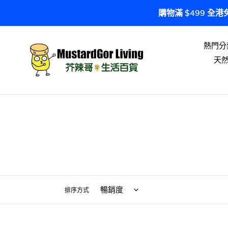
跳
購物滿 $499 全
到
內
容
熱門分
天
排序方式