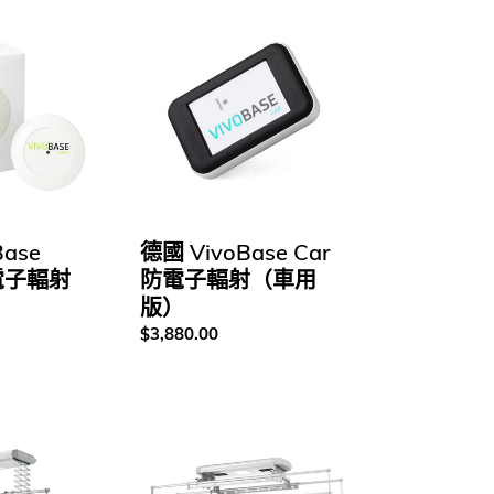
德
國
VivoBase
Car
防
電
子
輻
射
（車
Base
德國 VivoBase Car
用
電子輻射
防電子輻射（車用
版）
）
版）
定
$3,880.00
價
香
港