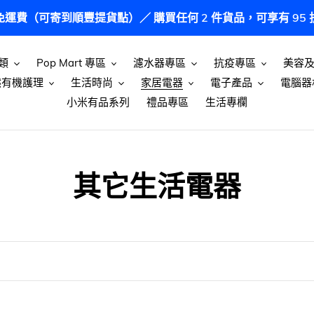
港免運費（可寄到順豐提貨點）／ 購買任何 2 件貨品，可享有 9
類
Pop Mart 專區
濾水器專區
抗疫專區
美容
然有機護理
生活時尚
家居電器
電子產品
電腦器
小米有品系列
禮品專區
生活專欄
商
其它生活電器
品
系
列