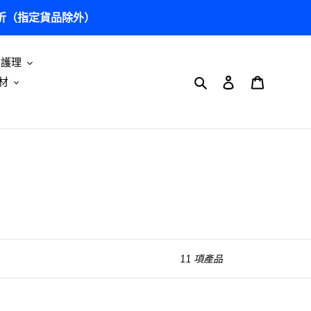
5 折（指定貨品除外）
及護理
搜尋
登入
購物車
材
11 項產品