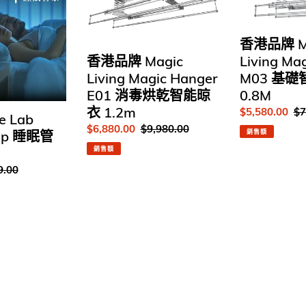
品
品
牌
牌
Magic
Magic
香港品牌 M
Living
Living
香港品牌 Magic
Living Ma
Magic
Magic
Living Magic Hanger
M03 基
Hanger
Hanger
E01 消毒烘乾智能晾
0.8M
E01
M03
消
基
衣 1.2m
售
$5,580.00
定
$7
e Lab
毒
礎
價
價
售
$6,880.00
定
$9,980.00
eep 睡眠管
銷售額
烘
智
價
價
銷售額
乾
能
9.00
智
晾
能
衣
晾
架
衣
0.8M
1.2m