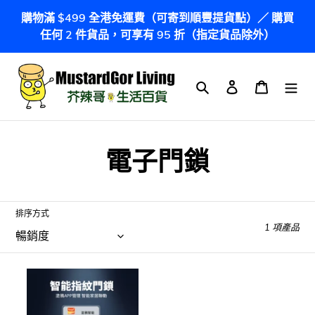
跳
購物滿 $499 全港免運費（可寄到順豐提貨點）／ 購買
到
任何 2 件貨品，可享有 95 折（指定貨品除外）
內
容
搜尋
登入
購物車
商
電子門鎖
品
系
排序方式
1 項產品
列
:
Tuya
涂
鴉