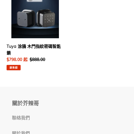
木
門
指
紋
密
碼
智
Tuya 涂鴉 木門指紋密碼智能
能
鎖
鎖
售
$798.00 起
定
$888.00
價
價
銷售額
關於芥辣哥
聯絡我們
關於我們