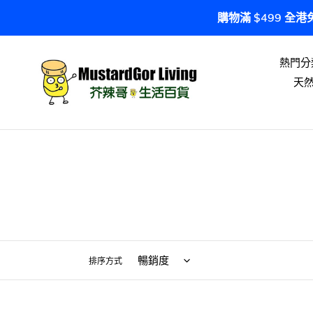
跳
購物滿 $499 全
到
內
容
熱門分
天
排序方式