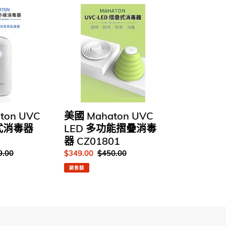
:
美
國
Mahaton
UVC
LED
多
功
能
摺
疊
美國 Mahaton UVC
ton UVC
消
LED 多功能摺疊消毒
攜式消毒器
毒
器 CZ01801
器
售
$349.00
定
$450.00
9.00
CZ01801
價
價
銷售額