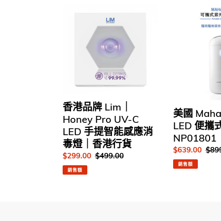
香
美
港
國
品
Mahaton
牌
UVC
Lim
LED
｜
便
Honey
攜
Pro
式
UV-
消
香港品牌 Lim｜
C
毒
美國 Maha
LED
器
Honey Pro UV-C
LED 便
手
NP01801
LED 手提智能感應消
NP01801
提
毒燈｜香港行貨
智
售
$639.00
定
$89
售
$299.00
定
$499.00
能
價
價
銷售額
價
價
感
銷售額
應
消
毒
燈