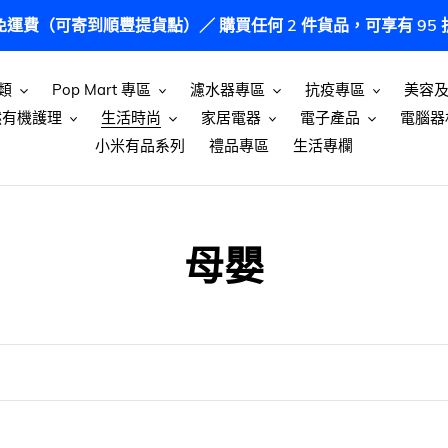
港免運費（可寄到順豐提貨點）／ 購買任何 2 件貨品，可享有 9
類
Pop Mart 專區
濾水器專區
抗疫專區
美容
然有機護理
生活時尚
家居電器
電子產品
電腦器
小米有品系列
禮品專區
生活專欄
商
母嬰
品
系
列