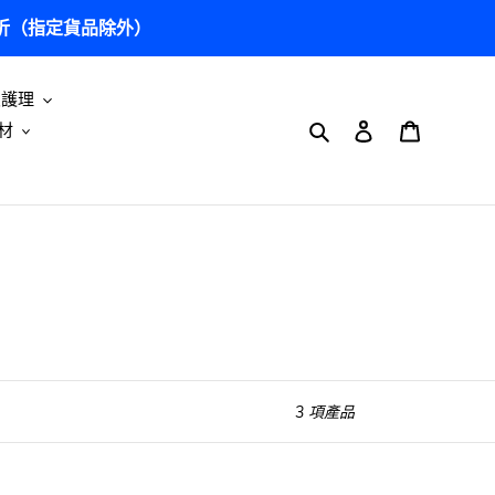
5 折（指定貨品除外）
及護理
搜尋
登入
購物車
材
3 項產品