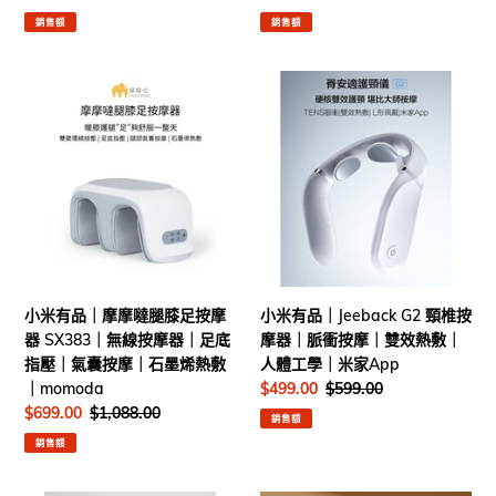
鍵
棒
價
價
價
價
開
｜
銷售額
銷售額
鎖
內
｜
置
小
小
免
鏡
米
米
鑽
頭
有
有
孔
｜
品
品
櫃
Wifi
｜
｜
鎖
連
摩
Jeeback
｜
線
摩
G2
手
｜
噠
頸
機
智
腿
椎
遙
能
膝
按
小米有品｜摩摩噠腿膝足按摩
小米有品｜Jeeback G2 頸椎按
控
App
足
摩
器 SX383｜無線按摩器｜足底
摩器｜脈衝按摩｜雙效熱敷｜
開
｜
按
器
指壓｜氣囊按摩｜石墨烯熱敷
人體工學｜米家App
鎖
多
摩
｜
｜momoda
售
$499.00
定
$599.00
款
器
脈
價
價
售
$699.00
定
$1,088.00
配
SX383
衝
銷售額
價
價
件
｜
按
銷售額
無
摩
線
｜