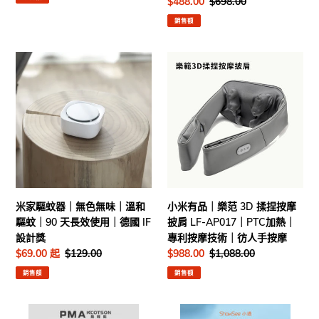
售
$488.00
定
$698.00
｜
棒
價
價
銷售額
黑
｜
頭
內
米
小
救
置
家
米
星
鏡
驅
有
｜
頭
蚊
品
女
｜
器
｜
仕
Wifi
｜
樂
最
連
無
范
愛
線
色
3D
｜
無
揉
智
味
捏
能
米家驅蚊器｜無色無味｜溫和
小米有品｜樂范 3D 揉捏按摩
｜
按
App
驅蚊｜90 天長效使用｜德國 IF
披肩 LF-AP017｜PTC加熱｜
溫
摩
｜
設計獎
專利按摩技術｜彷人手按摩
和
披
多
售
$69.00 起
定
$129.00
售
$988.00
定
$1,088.00
驅
肩
款
價
價
價
價
銷售額
銷售額
蚊
LF-
配
｜
AP017
件
90
｜
小
小