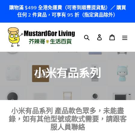
跳
購物滿 $499 全港免運費（可寄到順豐提貨點）／ 購買
到
任何 2 件貨品，可享有 95 折（指定貨品除外）
內
容
搜尋
登入
購物車
商
小米有品系列
品
系
列
小米有品系列 產品款色眾多，未能盡
錄，如有其他型號或款式需要，請跟客
:
服人員聯絡