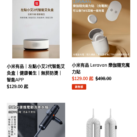
小
小
按
雙
米
米
摩
效
有
有
器
熱
品
品
｜
敷
｜
Leravan
足
｜
左
樂
底
人
點
伽
指
體
小
隨
壓
工
艾
充
｜
學
2
魔
小米有品 Leravan 樂伽隨充魔
小米有品｜左點小艾2代智能艾
氣
｜
代
力
力貼
灸盒｜健康養生｜無菸防燙｜
囊
米
智
貼
售
$129.00 起
定
$498.00
智能APP
按
家
能
價
價
定
$129.00 起
摩
App
銷售額
艾
價
｜
灸
石
盒
小
小
墨
｜
米
米
烯
健
有
有
熱
康
品
品
敷
養
｜
｜
｜
生