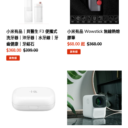
舒
方
貝
無
緩
便
醫
線
｜
攜
生
熱
熱
帶
F3
熔
敷
｜
便
膠
小米有品｜貝醫生 F3 便攜式
小米有品 Wowstick 無線熱熔
護
出
攜
筆
洗牙器｜沖牙器｜水牙線｜牙
膠筆
理
行
式
齒健康｜牙結石
售
$68.00 起
定
$368.00
｜
必
洗
價
價
售
$368.00
定
$399.00
疏
備
牙
銷售額
價
價
通
器
銷售額
經
｜
絡
沖
小
小
牙
米
米
器
有
有
｜
品
品
水
｜
｜
牙
小
Wanbo
線
達
萬
｜
便
播
牙
攜
投