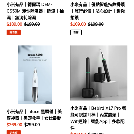
CS50M
指
小米有品｜德爾瑪 DEM-
小米有品｜優點智能指紋掛鎖
式
阻
迷
紋
CS50M 迷你除濕器｜除濕｜抽
｜旅行必備｜貼心設計｜鎖你
｜
燃
你
掛
濕｜無消耗除濕
想鎖
Baseus
物
除
鎖
售
$189.00
定
$199.00
售
$169.00
定
$199.00
料
濕
｜
價
價
價
價
器
旅
銷售額
售罄
｜
行
除
必
小
小
濕
備
米
米
｜
｜
有
有
抽
貼
品
品
濕
心
｜
｜
｜
設
inface
Bebird
無
計
黑
X17
消
｜
頭
Pro
耗
鎖
儀
智
除
你
｜
能
小米有品｜Bebird X17 Pro 智
小米有品｜inface 黑頭儀｜美
濕
想
美
可
能可視採耳棒｜內置鏡頭｜
容神器｜黑頭救星｜女仕最愛
鎖
容
視
Wifi連線｜智能App｜多款配
售
$269.00
定
$299.00
神
採
件
價
價
器
耳
銷售額