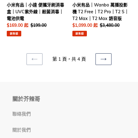
齒
牙
影
小米有品｜小達 便攜牙刷消毒
小米有品｜Wanbo 萬播投影
健
刷
機
盒｜UVC紫外線｜殺菌消毒｜
機 T2 Free｜T2 Pro｜T2 S｜
康
消
T2
電池供電
T2 Max｜T2 Max 語音版
｜
毒
Free
售
$169.00 起
定
$199.00
售
$1,099.00 起
定
$3,480.00
牙
盒
｜
價
價
價
價
結
銷售額
銷售額
｜
T2
石
UVC
Pro
紫
｜
外
T2
第 1 頁，共 4 頁
線
S
上
下
｜
｜
一
一
殺
T2
頁
頁
菌
Max
消
｜
毒
T2
關於芥辣哥
｜
Max
電
語
聯絡我們
池
音
供
版
關於我們
電