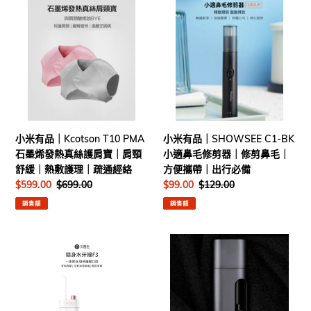
天
PTC
米
米
長
加
有
有
效
熱
品
品
使
｜
｜
｜
用
專
Kcotson
SHOWSEE
｜
利
T10
C1-
德
按
PMA
BK
國
摩
石
小
IF
技
墨
適
小米有品｜SHOWSEE C1-BK
小米有品｜Kcotson T10 PMA
設
術
烯
鼻
小適鼻毛修剪器｜修剪鼻毛｜
石墨烯發熱真絲護肩寶｜肩頸
計
｜
發
毛
方便攜帶｜出行必備
舒緩｜熱敷護理｜疏通經絡
獎
彷
熱
修
售
$99.00
定
$129.00
售
$599.00
定
$699.00
人
真
剪
價
價
價
價
手
絲
器
銷售額
銷售額
按
護
｜
摩
肩
修
小
小
寶
剪
米
米
｜
鼻
有
有
肩
毛
品
品
頸
｜
｜
Wowstick