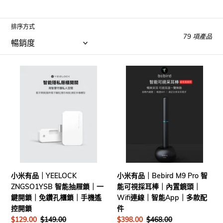
排序方式
79 項產品
小
小
米
米
有
有
品
品
｜
｜
YEELOCK
Bebird
ZNGSO1YSB
M9
智
Pro
能
智
抽
能
小米有品｜YEELOCK
小米有品｜Bebird M9 Pro 智
屜
可
ZNGSO1YSB 智能抽屜鎖｜一
能可視採耳棒｜內置鏡頭｜
鎖
視
鍵開鎖｜免鑽孔櫃鎖｜手機遙
Wifi連線｜智能App｜多款配
｜
採
控開鎖
件
一
耳
售
$129.00
定
$149.00
售
$398.00
定
$468.00