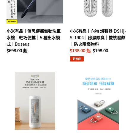
倍
向
momoda
｜
思
物
無
便
烘
菸
攜
鞋
防
電
器
小米有品｜倍思便攜電動洗車
小米有品｜向物 烘鞋器 DSHJ-
燙
動
DSHJ-
水槍｜輕巧便攜｜5 種出水模
S-1904｜除濕除臭｜雙核發熱
｜
洗
S-
式｜Baseus
｜防火阻燃物料
智
車
1904
定
$698.00 起
售
$138.00 起
定
$198.00
能
水
｜
價
價
價
APP
銷售額
槍
除
｜
濕
輕
除
小
小
巧
臭
米
米
便
｜
有
有
攜
雙
品
品
｜
核
｜
｜
5
發
德
優
種
熱
爾
點
出
｜
瑪
智
水
防
DEM-
能
模
火