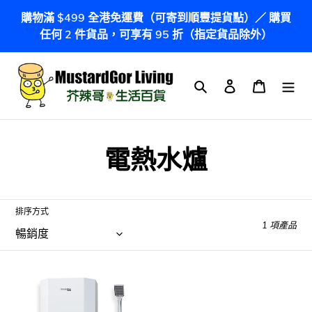
跳
購物滿 $499 全港免運費（可寄到順豐提貨點）／ 購買
到
任何 2 件貨品，可享有 95 折（指定貨品除外）
內
容
搜尋
登入
購物車
商
電熱水爐
品
系
排序方式
1 項產品
列
:
德
國
寶