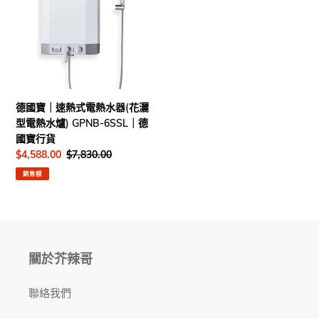
｜
速
熱
式
電
熱
水
德國寶｜速熱式電熱水器(花灑
器
型電熱水爐) GPNB-6SSL｜德
(花
國寶行貨
灑
售
$4,588.00
定
$7,830.00
型
價
價
銷售額
電
熱
水
爐)
GPNB-
6SSL
關於芥辣哥
｜
德
聯絡我們
國