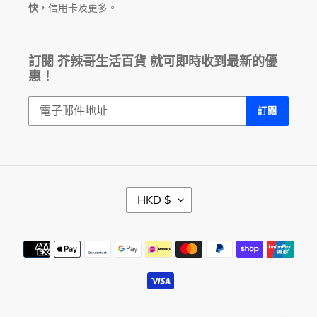
快
，信用卡及更多。
訂閱 芥辣哥生活百貨 就可即時收到最新的優
惠！
訂閱
幣
HKD $
別
付
款
方
式