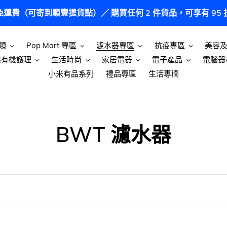
港免運費（可寄到順豐提貨點）／ 購買任何 2 件貨品，可享有 9
類
Pop Mart 專區
濾水器專區
抗疫專區
美容
然有機護理
生活時尚
家居電器
電子產品
電腦器
小米有品系列
禮品專區
生活專欄
商
BWT 濾水器
品
系
列