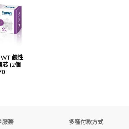
香
港
行
貨
｜
鎂
離
子
健
BWT 鹼性
康
芯 (2個
濾
70
水
壺
戶服務
多種付款方式