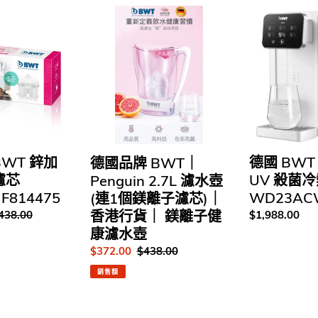
:
德
德
國
國
品
BWT
牌
｜
BWT
A1
｜
系
Penguin
列
2.7L
UV
濾
殺
水
菌
BWT 鋅加
德國 BW
德國品牌 BWT｜
壺
冷
濾芯
UV 殺菌
Penguin 2.7L 濾水壺
(連
熱
 F814475
WD23AC
(連1個鎂離子濾芯)｜
1
濾
香港行貨｜ 鎂離子健
定
438.00
定
$1,988.00
個
水
價
價
鎂
機
康濾水壺
離
WD23ACW-
售
$372.00
定
$438.00
子
C
價
價
銷售額
濾
芯)
｜