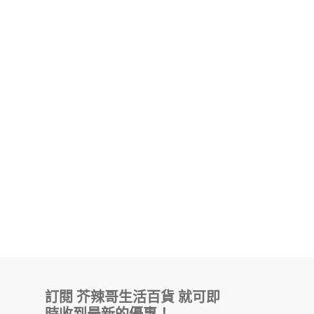
港
行
貨
訂閱 芥辣哥生活百貨 就可即
時收到最新的優惠！