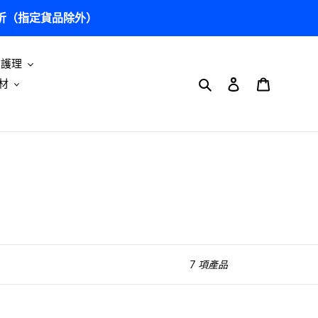
5 折（指定貨品除外）
及護理
搜尋
登入
購物車
材
7 項產品