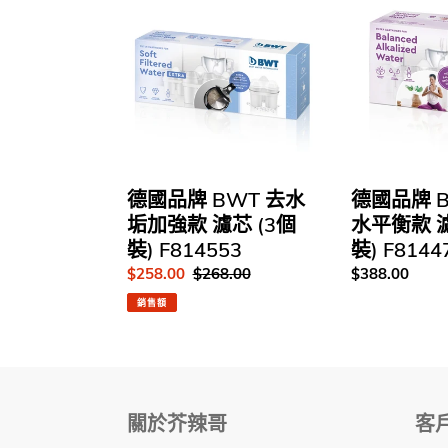
貨
國
國
｜
品
品
鎂
牌
牌
離
BWT
BWT
子
去
鹼
專
水
性
利
垢
水
濾
加
平
芯
強
衡
德國品牌 BWT 去水
德國品牌 
｜
款
款
垢加強款 濾芯 (3個
水平衡款 濾
3
濾
濾
裝) F814553
裝) F8144
秒
芯
芯
售
$258.00
定
$268.00
定
$388.00
加
(3
(2
價
價
價
熱
個
個
銷售額
｜
裝)
裝)
國
F814553
F814470
際
認
證
關於芥辣哥
客