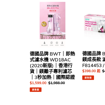
德
德
國
國
品
品
牌
牌
BWT
BWT
｜
鋅
即
加
熱
鎂
式
成
濾
長
德國品牌 
德國品牌 BWT｜即熱
水
款
鎂成長款 
式濾水機 WD18AC
機
濾
F814453 /
(2020新版)｜香港行
WD18AC
芯
貨｜鎂離子專利濾芯
售
$398.00 起
$
(2020
F814453
價
新
/
｜3秒加熱｜國際認證
銷售額
版)
F814475
售
$1,599.00
定
$1,988.00
｜
價
價
銷售額
香
港
行
德
德