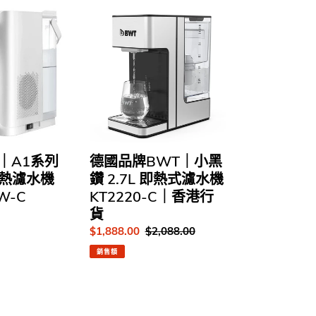
德
國
品
牌
BWT
｜
小
黑
鑽
2.7L
T｜A1系列
德國品牌BWT｜小黑
即
冷熱濾水機
鑽 2.7L 即熱式濾水機
熱
W-C
KT2220-C｜香港行
式
貨
濾
水
售
$1,888.00
定
$2,088.00
機
價
價
銷售額
KT2220-
C
｜
香