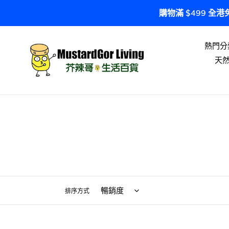
跳
購物滿 $499 全
到
內
容
熱門分
天
排序方式