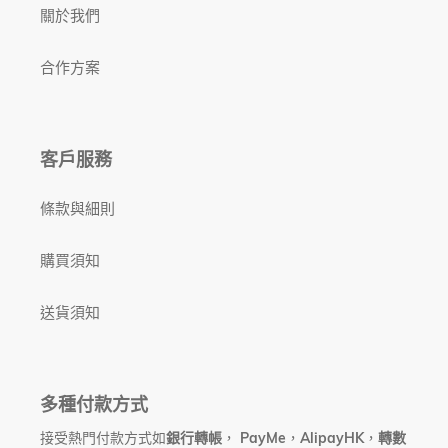
｜
關於我們
香
港
行
合作方案
貨
客戶服務
條款與細則
購買須知
送貨須知
多種付款方式
接受熱門付款方式如
銀行轉帳
，
PayMe
，
AlipayHK
，
轉數