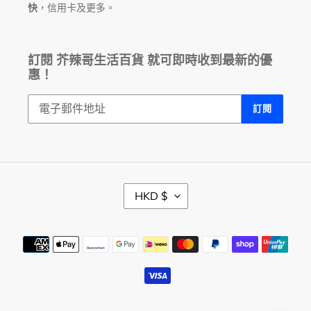
快
，信用卡及更多。
訂閱 芥辣哥生活百貨 就可即時收到最新的優
惠！
訂閱
幣
HKD $
別
付
款
方
式