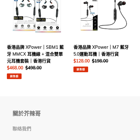
牌
牌
XPower
XPower
｜
｜
SBM1
M7
藍
藍
牙
牙
MMCX
5.0
香港品牌 XPower｜SBM1 藍
香港品牌 XPower｜M7 藍牙
耳
運
牙 MMCX 耳機線 + 混合雙單
5.0運動耳機｜香港行貨
機
動
元耳機套裝｜香港行貨
售
$128.00
定
$198.00
線
耳
價
價
售
$468.00
定
$498.00
銷售額
+
機
價
價
銷售額
混
｜
合
香
雙
港
單
行
元
貨
耳
關於芥辣哥
機
套
聯絡我們
裝