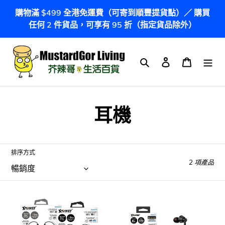
跳
購物滿 $499 全港免運費（可寄到順豐提貨點）／ 購買
到
任何 2 件貨品，可享有 95 折（指定貨品除外）
內
容
搜尋
登入
購物車
商
耳機
品
系
排序方式
2 項產品
列
:
香
香
港
港
品
品