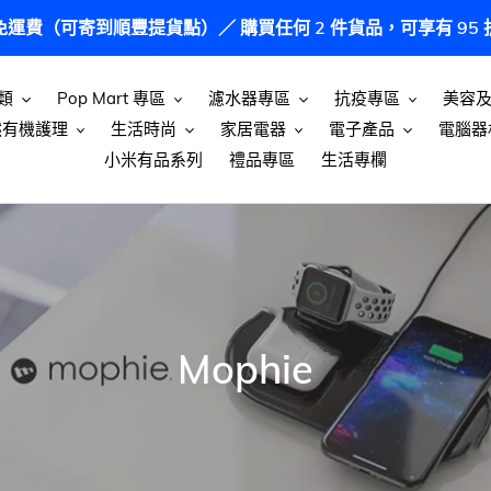
港免運費（可寄到順豐提貨點）／ 購買任何 2 件貨品，可享有 9
類
Pop Mart 專區
濾水器專區
抗疫專區
美容
然有機護理
生活時尚
家居電器
電子產品
電腦器
小米有品系列
禮品專區
生活專欄
商
Mophie
品
系