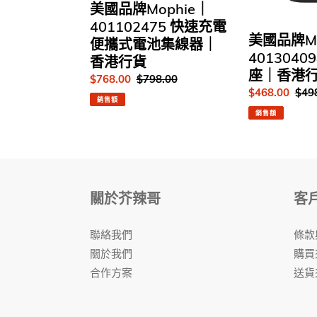
美國品牌Mophie｜
速
線
401102475 快速充電
充
充
美國品牌Mo
便攜式電池集線器｜
電
電
4013040
香港行貨
便
座
座｜香港
攜
｜
售
$768.00
定
$798.00
售
$468.00
定
$49
式
香
價
價
銷售額
價
價
電
港
銷售額
池
行
集
貨
線
器
｜
關於芥辣哥
客
香
港
行
聯絡我們
條款
貨
關於我們
購買
合作方案
送貨