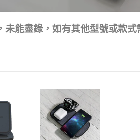
列
:
眾多，未能盡錄，如有其他型號或款
美
國
品
牌
Mophie
｜
409903626
三