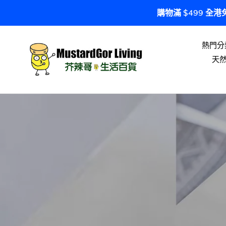
跳
購物滿 $499 全
到
內
容
熱門分
天