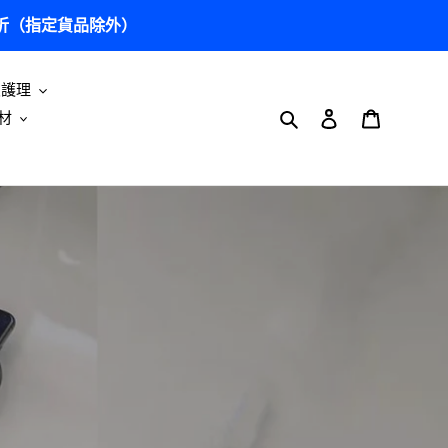
5 折（指定貨品除外）
及護理
搜尋
登入
購物車
材