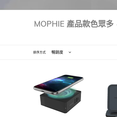
MOPHIE 產品款色
排序方式
美
美
國
國
品
品
牌
牌
Mophie
Mophie
｜
｜
401102475
401304098
快
無