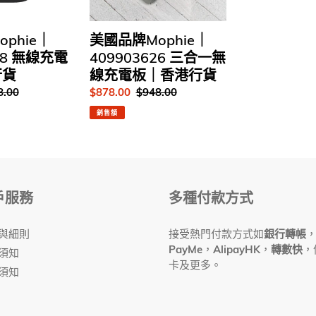
合
一
phie｜
美國品牌Mophie｜
無
98 無線充電
409903626 三合一無
線
行貨
線充電板｜香港行貨
充
8.00
售
$878.00
定
$948.00
電
價
價
板
銷售額
｜
香
港
行
貨
戶服務
多種付款方式
與細則
接受熱門付款方式如
銀行轉帳
PayMe
，
AlipayHK
，
轉數快
，
須知
卡及更多。
須知