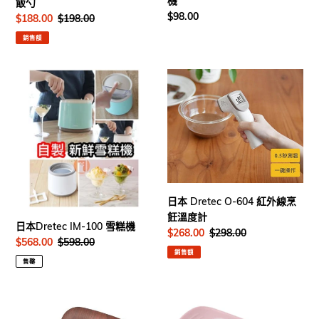
機
飯勺
定
$98.00
售
$188.00
定
$198.00
價
價
價
銷售額
日
日
本
本
Dretec
Dretec
IM-
O-
100
604
雪
紅
糕
外
機
線
烹
日本 Dretec O-604 紅外線烹
飪
飪溫度計
日本Dretec IM-100 雪糕機
溫
售
$268.00
定
$298.00
售
$568.00
定
$598.00
價
價
度
銷售額
價
價
計
售罄
日
日
本
本