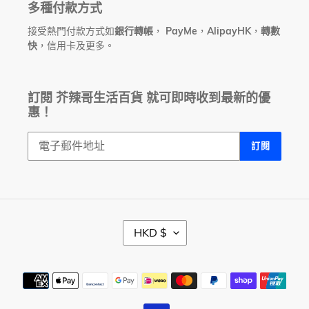
多種付款方式
接受熱門付款方式如
銀行轉帳
，
PayMe
，
AlipayHK
，
轉數
快
，信用卡及更多。
訂閱 芥辣哥生活百貨 就可即時收到最新的優
惠！
訂閱
幣
HKD $
別
付
款
方