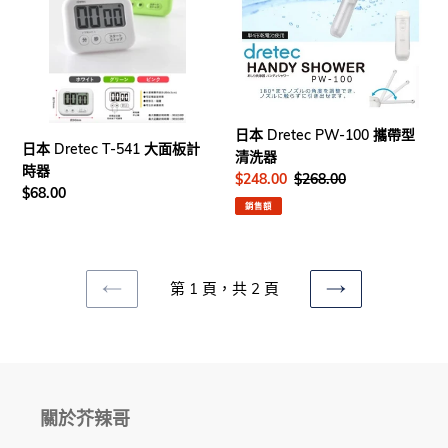
T-
PW-
541
100
大
攜
面
帶
板
型
計
清
日本 Dretec PW-100 攜帶型
時
洗
日本 Dretec T-541 大面板計
清洗器
器
器
時器
售
$248.00
定
$268.00
定
$68.00
價
價
銷售額
價
第 1 頁，共 2 頁
上
下
一
一
頁
頁
關於芥辣哥