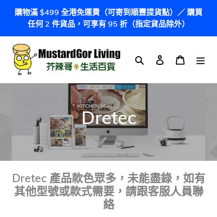
跳
購物滿 $499 全港免運費（可寄到順豐提貨點）／ 購買
到
任何 2 件貨品，可享有 95 折（指定貨品除外）
內
容
搜尋
登入
購物車
商
Dretec
品
系
列
Dretec 產品款色眾多，未能盡錄，如有
其他型號或款式需要，請跟客服人員聯
:
絡