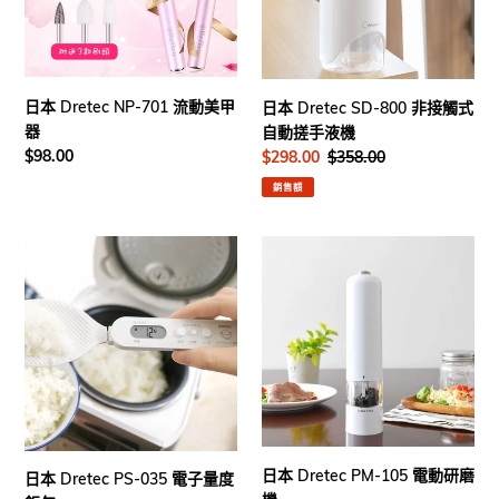
流
非
動
接
美
觸
甲
式
器
自
日本 Dretec NP-701 流動美甲
日本 Dretec SD-800 非接觸式
動
器
自動搓手液機
搓
定
$98.00
售
$298.00
定
$358.00
手
價
價
價
銷售額
液
機
日
日
本
本
Dretec
Dretec
PS-
PM-
035
105
電
電
子
動
量
研
度
磨
飯
機
日本 Dretec PM-105 電動研磨
日本 Dretec PS-035 電子量度
勺