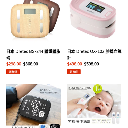
Dretec
Dretec
BS-
OX-
244
102
體
脈
重
搏
體
血
脂
氧
磅
計
日本 Dretec BS-244 體重體脂
日本 Dretec OX-102 脈搏血氧
磅
計
售
$298.00
定
$368.00
售
$498.00
定
$598.00
價
價
價
價
銷售額
銷售額
日
日
本
本
Dretec
Dretec
BM-
TO-
202
401
上
非
臂
接