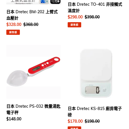
式
觸
日本 Dretec TO-401 非接觸式
血
式
溫度計
日本 Dretec BM-202 上臂式
壓
溫
售
$298.00
定
$398.00
血壓計
計
度
價
價
售
$328.00
定
$368.00
銷售額
計
價
價
銷售額
日
日
本
本
Dretec
Dretec
PS-
KS-
032
815
微
廚
量
房
湯
電
匙
子
電
磅
日本 Dretec PS-032 微量湯匙
日本 Dretec KS-815 廚房電子
子
電子秤
磅
秤
定
$148.00
售
$178.00
定
$198.00
價
價
價
銷售額