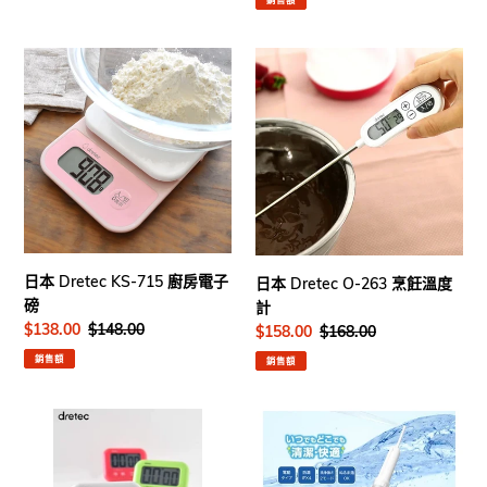
日
日
本
本
Dretec
Dretec
KS-
O-
715
263
廚
烹
房
飪
電
溫
子
度
磅
計
日本 Dretec KS-715 廚房電子
日本 Dretec O-263 烹飪溫度
磅
計
售
$138.00
定
$148.00
售
$158.00
定
$168.00
價
價
價
價
銷售額
銷售額
日
日
本
本
Dretec
Dretec