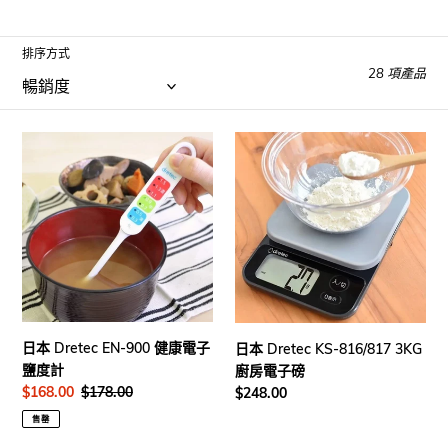
排序方式
28 項產品
日
日
本
本
Dretec
Dretec
EN-
KS-
900
816/817
健
3KG
康
廚
電
房
子
電
鹽
子
日本 Dretec EN-900 健康電子
日本 Dretec KS-816/817 3KG
度
磅
鹽度計
廚房電子磅
計
售
$168.00
定
$178.00
定
$248.00
價
價
價
售罄