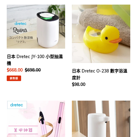
日
日
本
本
Dretec
Dretec
JY-
O-
100
238
小
數
型
字
抽
浴
日本 Dretec JY-100 小型抽濕
濕
溫
機
機
度
售
$668.00
定
$698.00
日本 Dretec O-238 數字浴溫
計
價
價
度計
銷售額
定
$98.00
價
日
日
本
本
Dretec
Dretec
NP-
SD-
701
800