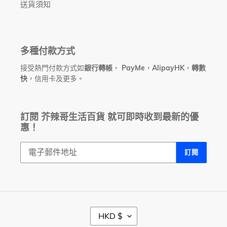
送貨須知
多種付款方式
接受熱門付款方式如
銀行轉帳
，
PayMe
，
AlipayHK
，
轉數
快
，信用卡及更多。
訂閱 芥辣哥生活百貨 就可即時收到最新的優
惠！
訂閱
幣
HKD $
別