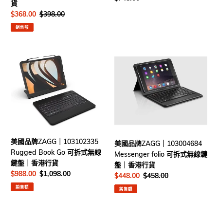
貨
｜
線
價
售
$368.00
定
$398.00
香
鍵
價
價
港
盤
銷售額
行
｜
貨
香
美
美
港
國
國
行
品
品
貨
牌
牌
ZAGG
ZAGG
｜
｜
103102335
103004684
Rugged
Messenger
Book
folio
美國品牌ZAGG｜103102335
美國品牌ZAGG｜103004684
Go
可
Rugged Book Go 可拆式無線
Messenger folio 可拆式無線鍵
可
拆
鍵盤｜香港行貨
盤｜香港行貨
拆
式
售
$988.00
定
$1,098.00
售
$448.00
定
$458.00
式
無
價
價
價
價
銷售額
銷售額
無
線
線
鍵
鍵
盤