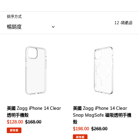
排序方式
12 項產品
美
美
國
國
Zagg
Zagg
iPhone
iPhone
14
14
Clear
Clear
透
Snap
明
MagSafe
手
磁
機
吸
美國 Zagg iPhone 14 Clear
美國 Zagg iPhone 14 Clear
殼
透
透明手機殼
Snap MagSafe 磁吸透明手機
明
售
$128.00
定
$168.00
殼
手
價
價
售
$198.00
定
$268.00
銷售額
機
價
價
銷售額