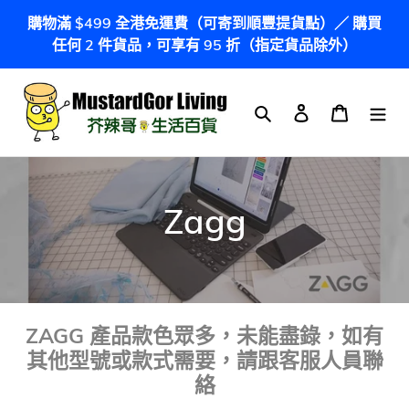
跳
購物滿 $499 全港免運費（可寄到順豐提貨點）／ 購買
到
任何 2 件貨品，可享有 95 折（指定貨品除外）
內
容
搜尋
登入
購物車
商
Zagg
品
系
列
ZAGG
產品款色眾多，未能盡錄，如有
其他型號或款式需要，請跟客服人員聯
:
絡