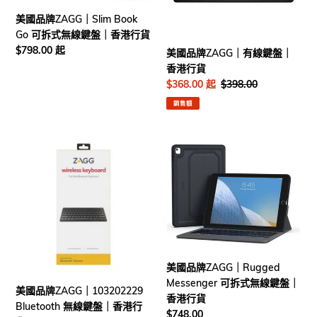
Book
線
美國品牌ZAGG｜Slim Book
Go
鍵
Go 可拆式無線鍵盤｜香港行貨
可
盤
定
$798.00 起
美國品牌ZAGG｜有線鍵盤｜
拆
｜
價
香港行貨
式
香
售
$368.00 起
定
$398.00
無
港
價
價
銷售額
線
行
鍵
貨
盤
美
美
｜
國
國
香
品
品
港
牌
牌
行
ZAGG
ZAGG
貨
｜
｜
103202229
Rugged
Bluetooth
Messenger
無
可
美國品牌ZAGG｜Rugged
線
拆
Messenger 可拆式無線鍵盤｜
美國品牌ZAGG｜103202229
鍵
式
香港行貨
Bluetooth 無線鍵盤｜香港行
盤
無
定
$748.00