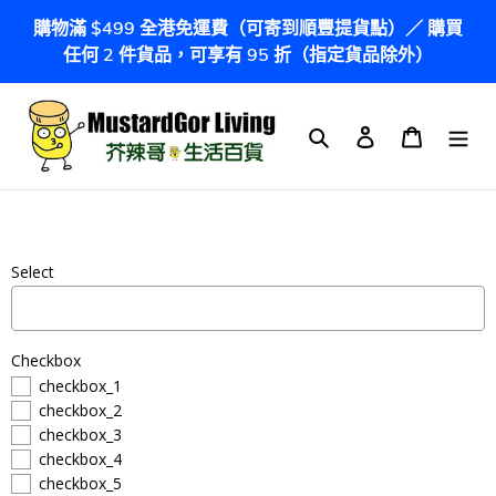
跳
購物滿 $499 全港免運費（可寄到順豐提貨點）／ 購買
到
任何 2 件貨品，可享有 95 折（指定貨品除外）
內
容
搜尋
登入
購物車
Select
Checkbox
checkbox_1
checkbox_2
checkbox_3
checkbox_4
checkbox_5