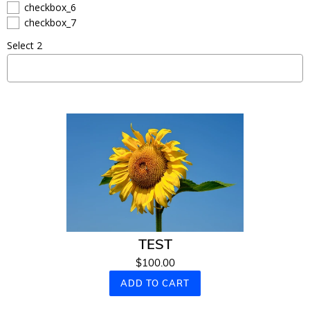
checkbox_6
checkbox_7
Select 2
TEST
$100.00
ADD TO CART