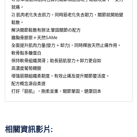
就痛。
2) 肌肉老化失去抓力，同時筋老化失去韌力，關節就開始變
鬆散。
解決關節鬆散有辦法:鞏固關節の配方
雞胸骨膠原＋天然SAMe
全面提升肌肉力量(發力 + 卸力)，同時釋放天然止痛作用。
軟骨黏多醣蛋白
保持軟骨組織潤滑；助長筋肌發力＋卸力更自如
高濃度葡萄糖胺
增强筋類組織柔韌度，有效止痛及提升關節靈活度。
配方概念源自柔道
打好「筋肌」，剛柔並重，關節鞏固，健康回本
相關資訊影片: