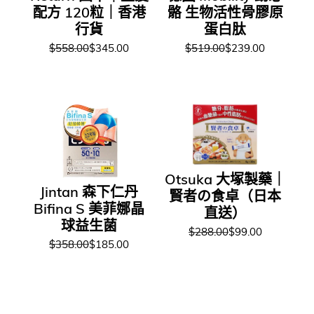
配方 120粒｜香港
骼 生物活性骨膠原
行貨
蛋白肽
$558.00
$345.00
$519.00
$239.00
Otsuka 大塚製藥｜
Jintan 森下仁丹
賢者の食卓（日本
Bifina S 美菲娜晶
直送）
球益生菌
$288.00
$99.00
$358.00
$185.00