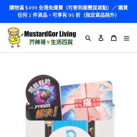
跳
購物滿 $499 全港免運費（可寄到順豐提貨點）／ 購買
到
任何 2 件貨品，可享有 95 折（指定貨品除外）
內
容
搜尋
登入
購物車