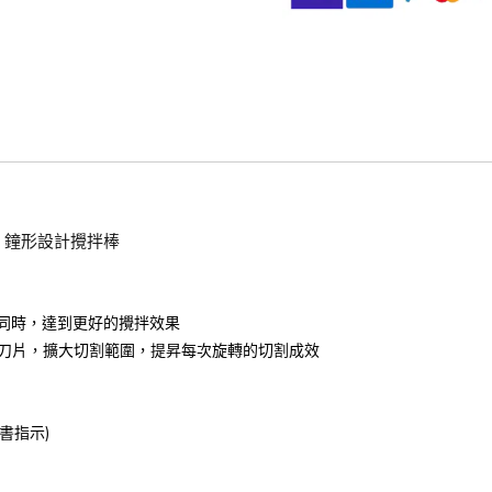
ell 鐘形設計攪拌棒
濺出的同時，達到更好的攪拌效果
額外輾磨刀片，擴大切割範圍，提昇每次旋轉的切割成效
明書指示)