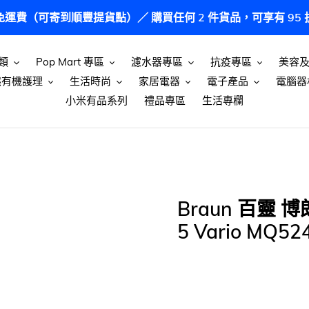
港免運費（可寄到順豐提貨點）／ 購買任何 2 件貨品，可享有 9
類
Pop Mart 專區
濾水器專區
抗疫專區
美容
然有機護理
生活時尚
家居電器
電子產品
電腦器
小米有品系列
禮品專區
生活專欄
Braun 百靈 博
5 Vario MQ