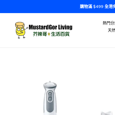
跳
購物滿 $499 全
到
內
容
熱門分
天