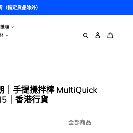
5 折（指定貨品除外）
及護理
搜尋
登入
購物車
材
朗｜手提攪拌棒 MultiQuick
5245｜香港行貨
全部商品