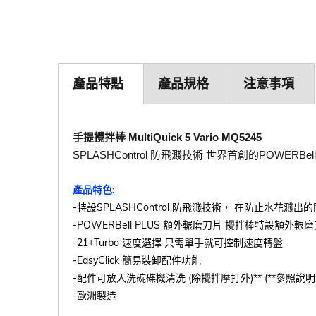
產品特點
產品規格
注意事項
手提攪拌棒 MultiQuick 5 Vario MQ5245
SPLASHControl 防飛濺技術 世界首創的POWERB
產品特色:
-特設SPLASHControl 防飛濺技術， 在防止水花
-POWERBell PLUS 額外輾磨刀片 攪拌棒特設
-21+Turbo 速度選擇 只需單手就可控制速度轉盤
-EasyClick 簡易裝卸配件功能
-配件可放入洗碗碟機清洗 (除攪拌摩打外)** (**參照說
-歐洲製造