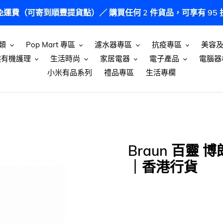
港免運費（可寄到順豐提貨點）／ 購買任何 2 件貨品，可享有 9
類
Pop Mart 專區
濾水器專區
抗疫專區
美容
然有機護理
生活時尚
家居電器
電子產品
電腦器
小米有品系列
禮品專區
生活專欄
Braun 百靈 
｜香港行貨