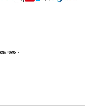
夠穩固地駕馭。