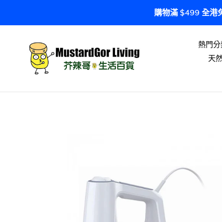
跳
購物滿 $499 全
到
內
容
熱門分
天