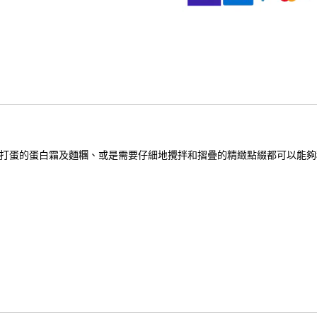
數攪勻和打蛋的蛋白霜及麵糰、或是需要仔細地攪拌和摺疊的精緻點綴都可以能