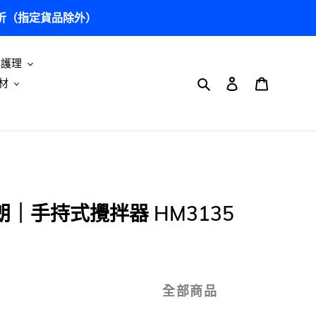
5 折（指定貨品除外）
及護理
搜尋
登入
購物車
材
博朗｜手持式攪拌器 HM3135
全部商品