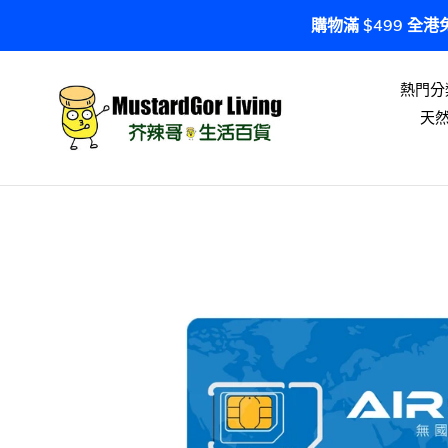
跳
購物滿 $499 全
到
內
容
熱門分
天