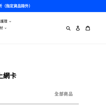
5 折（指定貨品除外）
及護理
搜尋
登入
購物車
材
界上網卡
全部商品