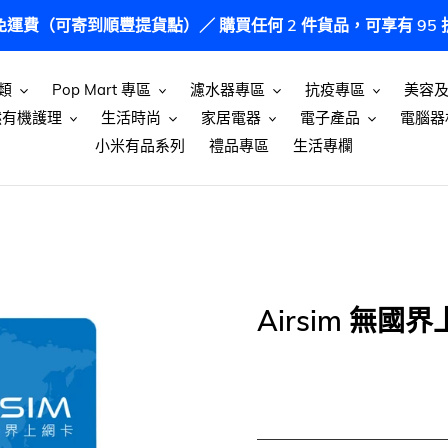
港免運費（可寄到順豐提貨點）／ 購買任何 2 件貨品，可享有 9
類
Pop Mart 專區
濾水器專區
抗疫專區
美容
然有機護理
生活時尚
家居電器
電子產品
電腦器
小米有品系列
禮品專區
生活專欄
Airsim 無國