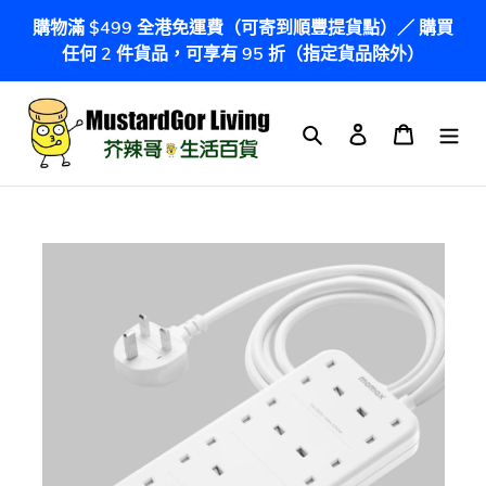
跳
購物滿 $499 全港免運費（可寄到順豐提貨點）／ 購買
到
任何 2 件貨品，可享有 95 折（指定貨品除外）
內
容
搜尋
登入
購物車