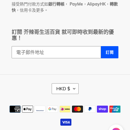
接受熱門付款方式如
銀行轉帳
，
PayMe
，
AlipayHK
，
轉數
快
，信用卡及更多。
訂閱 芥辣哥生活百貨 就可即時收到最新的優
惠！
訂閱
幣
HKD $
別
付
款
方
式