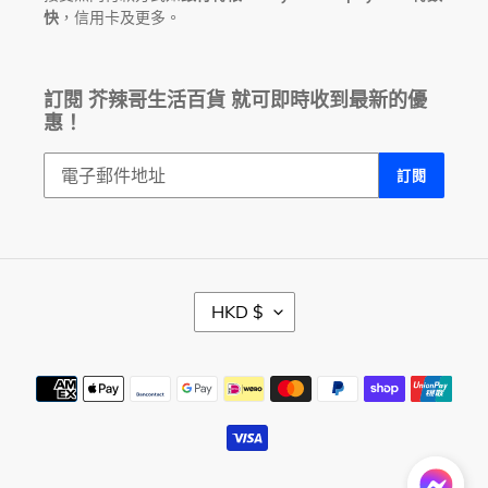
快
，信用卡及更多。
訂閱 芥辣哥生活百貨 就可即時收到最新的優
惠！
訂閱
幣
HKD $
別
付
款
方
式