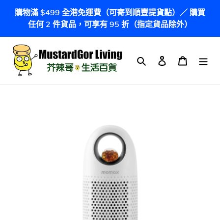
跳
購物滿 $499 全港免運費（可寄到順豐提貨點）／ 購買
到
任何 2 件貨品，可享有 95 折（指定貨品除外）
內
容
搜尋
登入
購物車