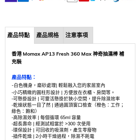
產品特點
產品規格
注意事項
香港 Momax AP13 Fresh 360 Max 神奇抽濕棒 補
充裝
產品特點：
-
白色機身，磨砂處理| 輕鬆融入您的家居室內
-小巧精緻的圓柱形設計 | 方便放在衣櫃、房間等。
-可懸掛設計 | 可靈活懸掛於狹小空間，提升除濕效率
-乾燥狀態一目了然 | 通過圓頂窗口檢查（橙色：工作；
綠色：飽和）
-高除濕效率 | 每個循環 65ml 容量
-超長壽命 | 經測試相當於 >300 次使用
-環保設計 | 可回收的吸濕劑，產生零廢物
-插件乾燥 | 2小時干燥過程，除濕不耗電