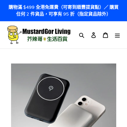
跳
購物滿 $499 全港免運費（可寄到順豐提貨點）／ 購買
到
任何 2 件貨品，可享有 95 折（指定貨品除外）
內
容
搜尋
登入
購物車