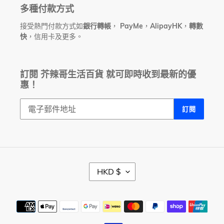
多種付款方式
接受熱門付款方式如
銀行轉帳
，
PayMe
，
AlipayHK
，
轉數
快
，信用卡及更多。
訂閱 芥辣哥生活百貨 就可即時收到最新的優
惠！
訂閱
幣
HKD $
別
付
款
方