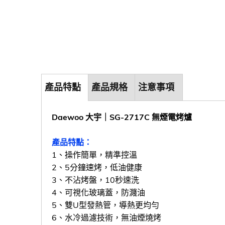
產品特點
產品規格
注意事項
Daewoo 大宇｜SG-2717C 無煙電烤爐
產品特點：
1、操作簡單，精準控溫
2、5分鐘速烤，低油健康
3、不沾烤盤，10秒速洗
4、可視化玻璃蓋，防濺油
5、雙U型發熱管，導熱更均勻
6、水冷過濾技術，無油煙燒烤