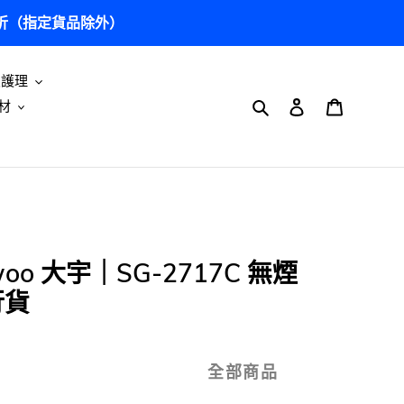
5 折（指定貨品除外）
及護理
搜尋
登入
購物車
材
oo 大宇｜SG-2717C 無煙
行貨
全部商品