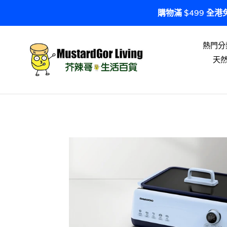
跳
購物滿 $499 全
到
內
容
熱門分
天