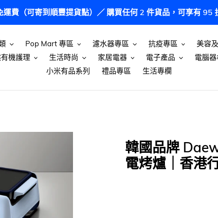
港免運費（可寄到順豐提貨點）／ 購買任何 2 件貨品，可享有 9
類
Pop Mart 專區
濾水器專區
抗疫專區
美容
然有機護理
生活時尚
家居電器
電子產品
電腦器
小米有品系列
禮品專區
生活專欄
韓國品牌 Daew
電烤爐｜香港