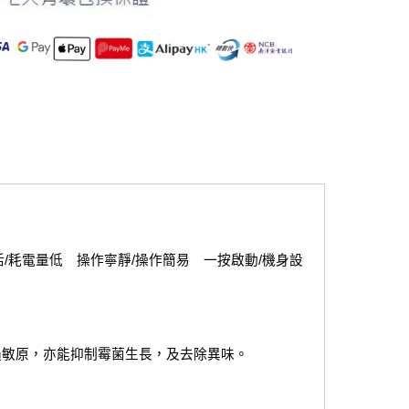
活/耗電量低　操作寧靜/操作簡易　一按啟動/機身設
菌及過敏原，亦能抑制霉菌生長，及去除異味。