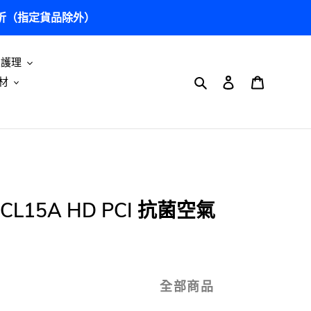
5 折（指定貨品除外）
及護理
搜尋
登入
購物車
材
-CL15A HD PCI 抗菌空氣
全部商品