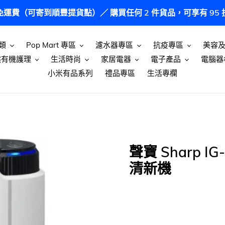
港免運費（可寄到順豐提貨點）／ 購買任何 2 件貨品，可享有 9
類
Pop Mart 專區
濾水器專區
抗疫專區
美容
然有機護理
生活時尚
家居電器
電子產品
電腦器
小米有品系列
禮品專區
生活專欄
聲寶 Sharp IG
清新機