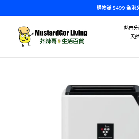
跳
購物滿 $499 全
到
內
容
熱門分
天