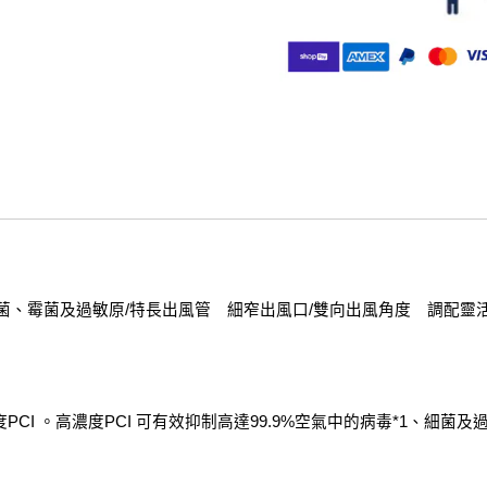
細菌、霉菌及過敏原/特長出風管　細窄出風口/雙向出風角度　調配靈
CI 。高濃度PCI 可有效抑制高達99.9%空氣中的病毒*1、細