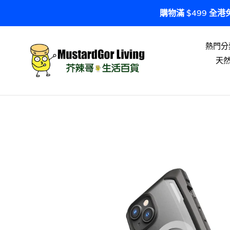
跳
購物滿 $499 全
到
內
容
熱門分
天