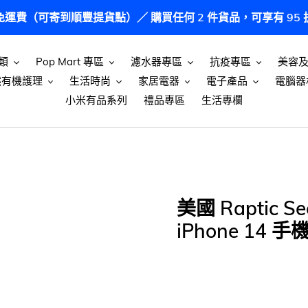
港免運費（可寄到順豐提貨點）／ 購買任何 2 件貨品，可享有 9
類
Pop Mart 專區
濾水器專區
抗疫專區
美容
然有機護理
生活時尚
家居電器
電子產品
電腦器
小米有品系列
禮品專區
生活專欄
美國 Raptic Sec
iPhone 14 手