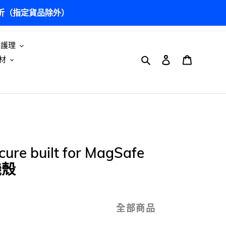
5 折（指定貨品除外）
及護理
搜尋
登入
購物車
材
ure built for MagSafe
機殼
全部商品