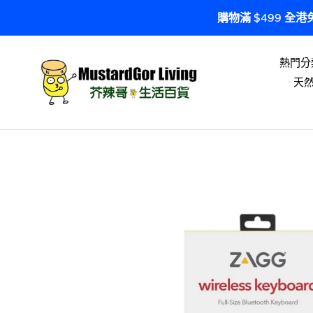
跳
購物滿 $499 全
到
內
容
熱門分
天