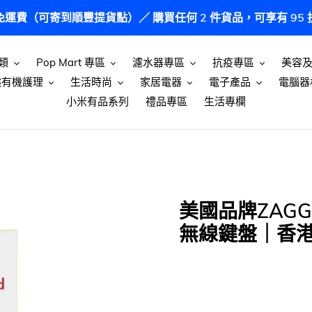
港免運費（可寄到順豐提貨點）／ 購買任何 2 件貨品，可享有 9
類
Pop Mart 專區
濾水器專區
抗疫專區
美容
然有機護理
生活時尚
家居電器
電子產品
電腦器
小米有品系列
禮品專區
生活專欄
美國品牌ZAGG｜1
無線鍵盤｜香