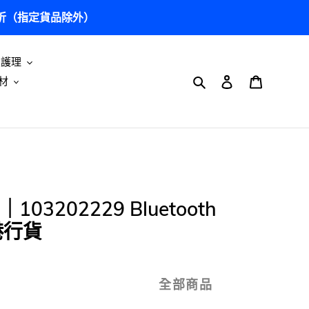
5 折（指定貨品除外）
及護理
搜尋
登入
購物車
材
03202229 Bluetooth
港行貨
全部商品