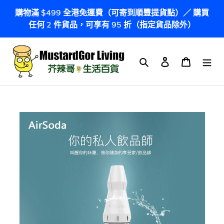
跳
購物滿 $499 全港免運費（可寄到順豐提貨點）／ 購買
到
任何 2 件貨品，可享有 95 折（指定貨品除外）
內
容
搜尋
登入
購物車