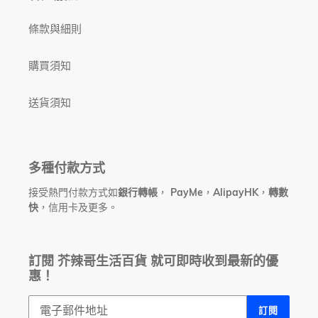
條款與細則
購買須知
送貨須知
多種付款方式
接受熱門付款方式如
銀行轉帳
，
PayMe
，
AlipayHK
，
轉數
快
，信用卡及更多。
訂閱 芥辣哥生活百貨 就可即時收到最新的優
惠！
訂閱