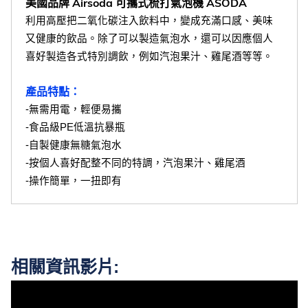
美國品牌 Airsoda 可攜式梳打氣泡機 ASODA
利用高壓把二氧化碳注入飲料中，變成充滿口感、美味
又健康的飲品。除了可以製造氣泡水，還可以因應個人
喜好製造各式特別調飲，例如汽泡果汁、雞尾酒等等。
產品特點：
-無需用電，輕便易攜
-食品級PE低溫抗暴瓶
-自製健康無糖氣泡水
-按個人喜好配整不同的特調，汽泡果汁、雞尾酒
-操作簡單，一扭即有
相關資訊影片: