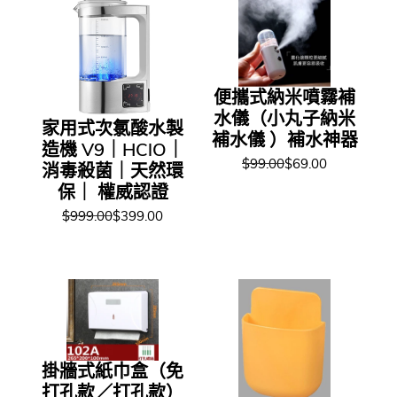
便攜式納米噴霧補
水儀（小丸子納米
家用式次氯酸水製
補水儀 ）補水神器
造機 V9｜HClO｜
$99.00
$69.00
消毒殺菌｜天然環
保｜ 權威認證
$999.00
$399.00
掛牆式紙巾盒（免
打孔款／打孔款）