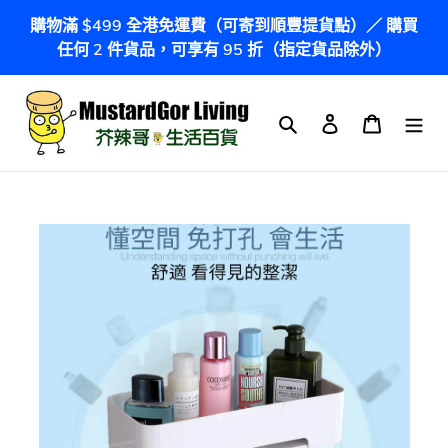
跳
購物滿 $499 全港免運費（可寄到順豐提貨點）／ 購買
到
任何 2 件貨品，可享有 95 折（指定貨品除外）
內
容
搜尋
登入
購物車