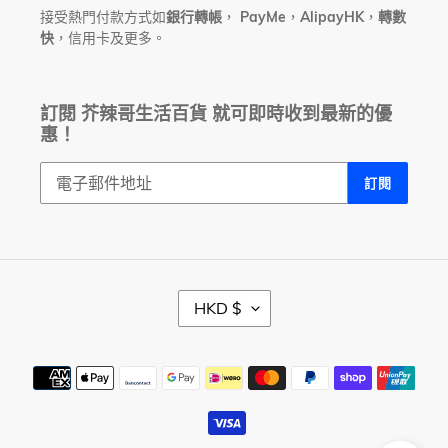
接受熱門付款方式如
銀行轉帳
，
PayMe
，
AlipayHK
，
轉數
快
，信用卡及更多。
訂閱 芥辣哥生活百貨 就可即時收到最新的優
惠！
訂閱
幣
HKD $
別
付
款
方
式