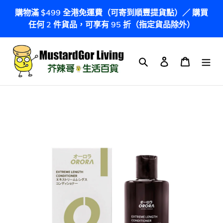
跳
購物滿 $499 全港免運費（可寄到順豐提貨點）／ 購買
到
任何 2 件貨品，可享有 95 折（指定貨品除外）
內
容
搜尋
登入
購物車