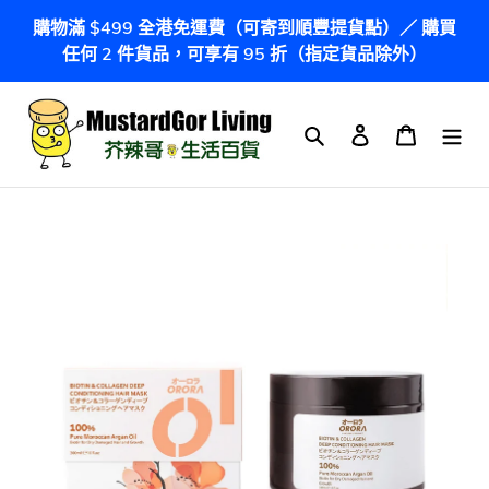
跳
購物滿 $499 全港免運費（可寄到順豐提貨點）／ 購買
到
任何 2 件貨品，可享有 95 折（指定貨品除外）
內
容
搜尋
登入
購物車