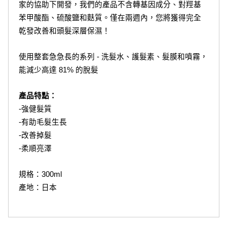
家的協助下開發，我們的產品不含轉基因成分、對羥基
苯甲酸酯、硫酸鹽和麩質。僅在兩週內，您將獲得完全
乾發改善和頭髮深層保濕！
使用整套急急長的系列 - 洗髮水、護髮素、髮膜和噴霧，
能減少高達 81% 的脫髮
產品特點：
-強健髮質
-有助毛髮生長
-改善掉髮
-柔順亮澤
規格：300ml
產地：日本