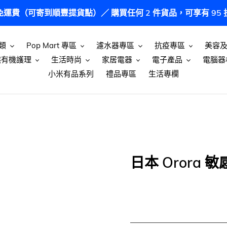
港免運費（可寄到順豐提貨點）／ 購買任何 2 件貨品，可享有 9
類
Pop Mart 專區
濾水器專區
抗疫專區
美容
然有機護理
生活時尚
家居電器
電子產品
電腦器
小米有品系列
禮品專區
生活專欄
日本 Orora