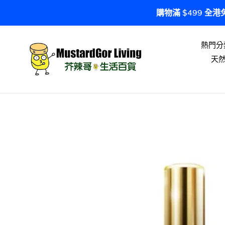
跳
購物滿 $499 全
到
內
容
熱門分
天