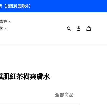
5 折（指定貨品除外）
及護理
搜尋
登入
購物車
材
 敏感肌紅茶樹爽膚水
全部商品