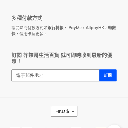
多種付款方式
接受熱門付款方式如
銀行轉帳
，
PayMe
，
AlipayHK
，
轉數
快
，信用卡及更多。
訂閱 芥辣哥生活百貨 就可即時收到最新的優
惠！
訂閱
幣
HKD $
別
付