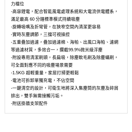
力檔位
-高容鋰電，配合智能風電處理系統和大電流供電體系，
滿足最高 60 分鐘標準模式持續吸塵
-旋轉吸嘴及折彎管，在狹窄空間內清潔更容易
-實時灰塵調節，三擋可視操控
-五重疊加過濾，疊加過濾棉、海帕、出風口海帕、濾網
等過濾材質，多效合一，攔截99.9%微米級浮塵
-附設專用清潔刷頭，長扁吸，除塵軟毛刷及除麈蟎刷，
可全面對應不同的吸塵場景需要
-1.5KG 超輕重量，家居打掃更輕鬆
-電池可拆卸單獨充電，不佔空間
-一鍵清空的設計，可衛生地將深入集塵筒的灰塵及碎屑
排出，雙手無需接觸污垢。
-附送掛牆支架配件