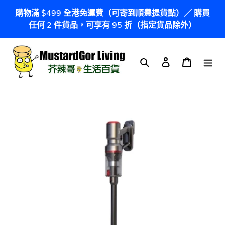
跳
購物滿 $499 全港免運費（可寄到順豐提貨點）／ 購買
到
任何 2 件貨品，可享有 95 折（指定貨品除外）
內
容
搜尋
登入
購物車