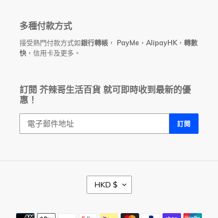
多種付款方式
接受熱門付款方式如
銀行轉帳
，
PayMe
，
AlipayHK
，
轉數
快
，信用卡及更多。
訂閱 芥辣哥生活百貨 就可即時收到最新的優
惠！
訂閱
幣
HKD $
別
付