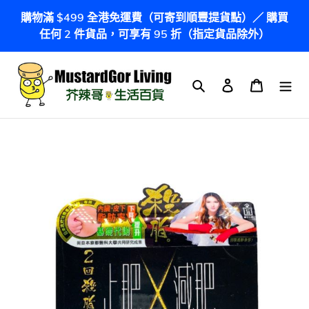
跳
購物滿 $499 全港免運費（可寄到順豐提貨點）／ 購買
到
任何 2 件貨品，可享有 95 折（指定貨品除外）
內
容
搜尋
登入
購物車