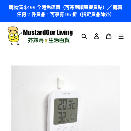
跳
購物滿 $499 全港免運費（可寄到順豐提貨點）／ 購買
到
任何 2 件貨品，可享有 95 折（指定貨品除外）
內
容
搜尋
登入
購物車