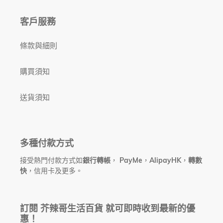
客戶服務
條款與細則
購買須知
送貨須知
多種付款方式
接受熱門付款方式如
銀行轉帳
，
PayMe
，
AlipayHK
，
轉數
快
，信用卡及更多。
訂閱 芥辣哥生活百貨 就可即時收到最新的優
惠！