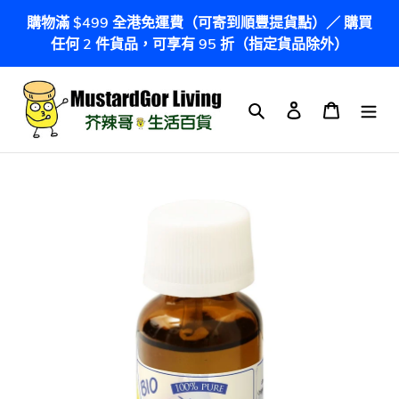
跳
購物滿 $499 全港免運費（可寄到順豐提貨點）／ 購買
到
任何 2 件貨品，可享有 95 折（指定貨品除外）
內
容
搜尋
登入
購物車