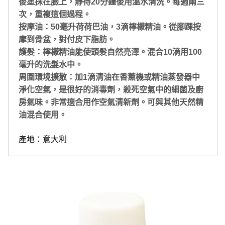
後塗抹在臉上，靜待20分鐘後用溫水清洗。每週兩三
次，重複這個過程。
按摩油：50毫升荷荷巴油，3滴檸檬精油。從腳踝按
摩到骨盆，對付皮下脂肪。
護髮：檸檬精油能使頭髮自然亮澤。混合10滴用100
毫升的洗髮水中。
周圍環境擴散：加1滴清油在香薰機或精油蒸發器中
淨化空氣，是很好的消毒劑，殺死空氣中的細菌及廚
房氣味。非常適合用作空氣清新劑。可與其他天然精
油混合使用。
產地：意大利