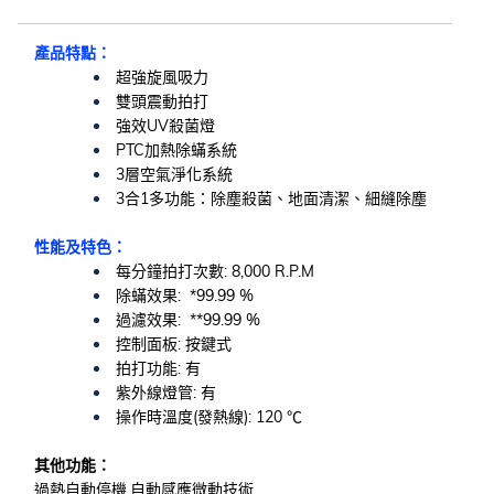
產品特點：
超強旋風吸力
雙頭震動拍打
強效UV殺菌燈
PTC加熱除蟎系統
3層空氣淨化系統
3合1多功能：除塵殺菌、地面清潔、細縫除塵
性能及特色：
每分鐘拍打次數: 8,000 R.P.M
除蟎效果: *99.99 %
過濾效果: **99.99 %
控制面板: 按鍵式
拍打功能: 有
紫外線燈管: 有
操作時溫度(發熱線): 120 ℃
其他功能：
過熱自動停機,自動感應微動技術