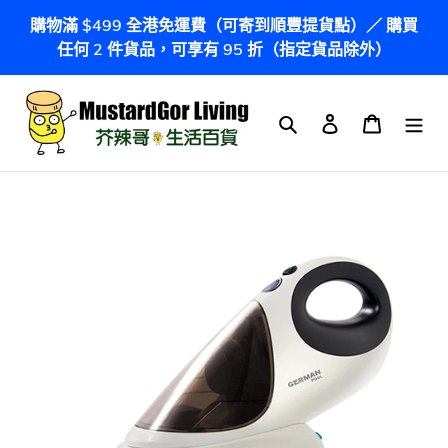
跳
購物滿 $499 全港免運費（可寄到順豐提貨點）／ 購買
到
任何 2 件貨品，可享有 95 折（指定貨品除外）
內
容
搜尋
登入
購物車