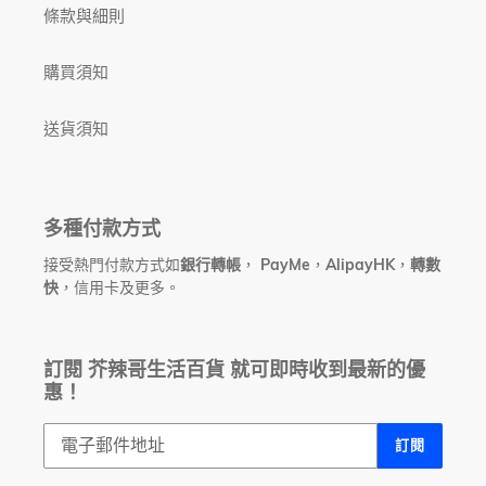
條款與細則
購買須知
送貨須知
多種付款方式
接受熱門付款方式如
銀行轉帳
，
PayMe
，
AlipayHK
，
轉數
快
，信用卡及更多。
訂閱 芥辣哥生活百貨 就可即時收到最新的優
惠！
訂閱