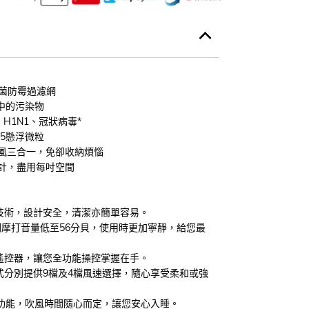
效抗菌防霉過濾網
氣中的污染物
、H1N1、冠狀病毒*
.5懸浮微粒
風三合一，免卻收納煩惱
計，盡用每吋空間
技術，設計安全，清潔亦簡單容易。
刷摩打音量低至56分貝，使用時更加寧靜，給您最
遙控器，讓您全功能操控掌握在手。
式分別提供9檔及4檔風速選擇，隨心享受柔和或強
時功能，吹風時間隨心而定，讓您安心入睡。