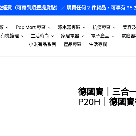
港免運費（可寄到順豐提貨點）／ 購買任何 2 件貨品，可享有 9
類
Pop Mart 專區
濾水器專區
抗疫專區
美容
然有機護理
生活時尚
家居電器
電子產品
電腦器
小米有品系列
禮品專區
生活專欄
德國寶｜三合一
P20H｜德國