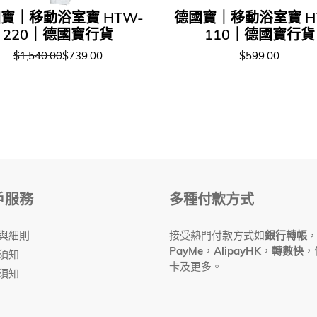
寶｜移動浴室寶 HTW-
德國寶｜移動浴室寶 H
220｜德國寶行貨
110｜德國寶行貨
$1,540.00
$739.00
$599.00
戶服務
多種付款方式
與細則
接受熱門付款方式如
銀行轉帳
PayMe
，
AlipayHK
，
轉數快
，
須知
卡及更多。
須知