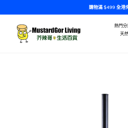
跳
購物滿 $499 全
到
內
容
熱門分
天