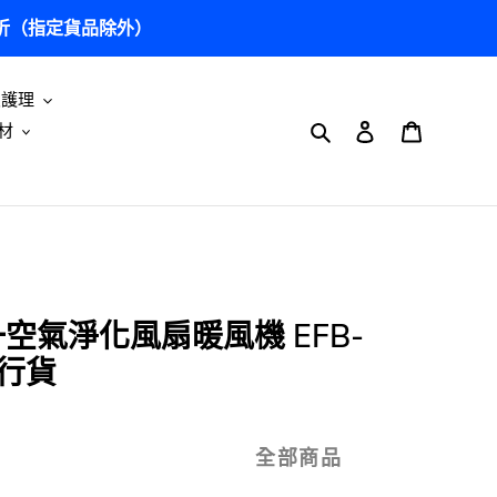
5 折（指定貨品除外）
及護理
搜尋
登入
購物車
材
空氣淨化風扇暖風機 EFB-
寶行貨
全部商品