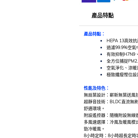
產品特點
產品特點：
HEPA 13高
過濾99.9%空
有效抑制H7N9
全方位捕捉PM2
空氣淨化、涼暖
極致纖瘦慳位設
性能及特色：
無扇葉設計：嶄新無葉送風
超靜音技術：BLDC直流無
舒適環境。
附設遙控器：隨機附設無線
多風速選擇：冷風及暖風模
勁冷暖風。
8小時定時：8小時超長定