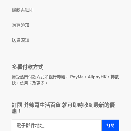
條款與細則
購買須知
送貨須知
多種付款方式
接受熱門付款方式如
銀行轉帳
，
PayMe
，
AlipayHK
，
轉數
快
，信用卡及更多。
訂閱 芥辣哥生活百貨 就可即時收到最新的優
惠！
訂閱