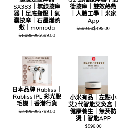
SX383｜無線按摩
衝按摩｜雙效熱敷
器｜足底指壓｜氣
｜人體工學｜米家
囊按摩｜石墨烯熱
App
敷｜momoda
$599.00
$499.00
$1,088.00
$699.00
日本品牌 Rabliss｜
Rabliss IPL 彩光脫
小米有品｜左點小
毛機｜香港行貨
艾2代智能艾灸盒｜
健康養生｜無菸防
$2,499.00
$799.00
燙｜智能APP
$598.00