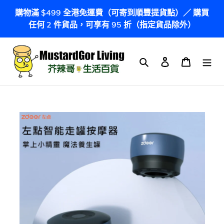
跳
購物滿 $499 全港免運費（可寄到順豐提貨點）／ 購買
到
任何 2 件貨品，可享有 95 折（指定貨品除外）
內
容
搜尋
登入
購物車