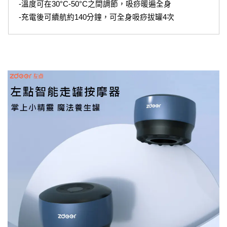
-溫度可在30°C-50°C之間調節，吸痧暖遍全身
-充電後可續航約140分鐘，可全身吸痧拔罐4次