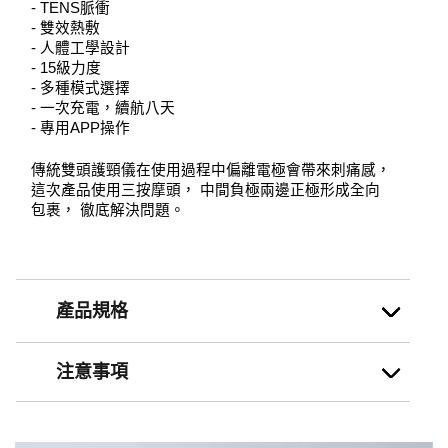
- TENS脈衝
- 雙效熱敷
- 人體工學設計
- 15級力度
- 多種模式選擇
- 一次充電，續航八天
- 專用APP操作
傳統雙頭護頸儀在使用過程中偏離電極會帶來刺痛感， 
這次產品使用三按摩頭， 中間負極兩邊正極形成全向
包裹， 徹底解決問題。
產品規格
注意事項