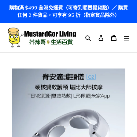
跳
購物滿 $499 全港免運費（可寄到順豐提貨點）／ 購買
到
任何 2 件貨品，可享有 95 折（指定貨品除外）
內
容
搜尋
登入
購物車