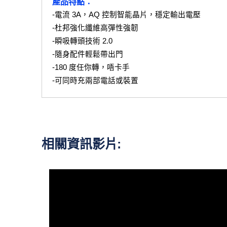
產品特點：
-電流 3A，AQ 控制智能晶片，穩定輸出電壓
-杜邦強化纖維高彈性強韌
-瞬吸轉頭技術 2.0
-隨身配件輕鬆帶出門
-180 度任你轉，唔卡手
-可同時充兩部電話或裝置
相關資訊影片: