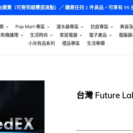
港免運費（可寄到順豐提貨點）／ 購買任何 2 件貨品，可享有 9
類
Pop Mart 專區
濾水器專區
抗疫專區
美容
然有機護理
生活時尚
家居電器
電子產品
電腦器
小米有品系列
禮品專區
生活專欄
台灣 Future 