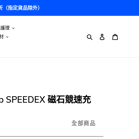
5 折（指定貨品除外）
及護理
搜尋
登入
購物車
材
Lab SPEEDEX 磁石競速充
全部商品