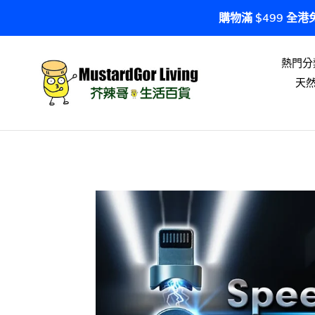
跳
購物滿 $499 全
到
內
容
熱門分
天