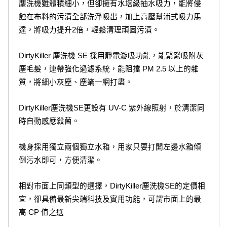
塵洗機雖體積細小，但卻擁有水塔級抽水吸力，能將侵
蝕在布料的污漬全部洗淨吸出，加上高壓幫浦式吸力馬
達，將吸力提升2倍，輕鬆清理頑固污漬。
DirtyKiller 塵洗機 SE 採用靜電漩吸功能，能緊緊吸附灰
塵毛髮，連帶強化過濾系統，能阻擋 PM 2.5 以上的雜
質，將細小灰塵、塵蟎一網打盡。
DirtyKiller塵洗機SE更設有 UV-C 紫外線照射，於清潔同
時自動感應殺菌。
機身採用獨立兩個獨立水箱，用家只要打開左邊水箱傾
倒污水即可，方便清潔。
相對市面上同類型的選擇，DirtyKiller塵洗機SE的定價相
宜，卻具備最新尖端科技及實用功能，可謂市面上的最
高 CP 值之選