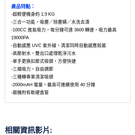
產品特點：
-超輕便機身約 1.9 KG
-三合一功能，吸塵／除塵螨／水洗去漬
-100CC 進氣吸力，每分鐘可達 3600 轉速，吸力最高 
19000PA
-自動感應 UVC 紫外線，清潔同時自動感應殺菌
-高壓射水，雙出口處理乾淨污水
-單手更換扣壓式吸頭，方便快捷
-三檔吸力，自由調節
-三種轉專業清潔吸頭
-2000mAH 電量，最高可連續使用 40 分鐘
-跟機附有軟硬直管
相關資訊影片: