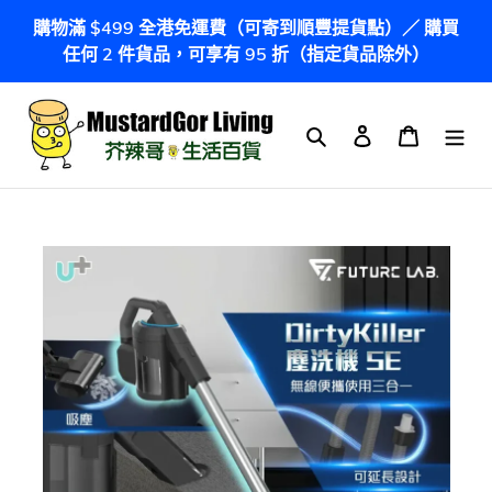
跳
購物滿 $499 全港免運費（可寄到順豐提貨點）／ 購買
到
任何 2 件貨品，可享有 95 折（指定貨品除外）
內
容
搜尋
登入
購物車