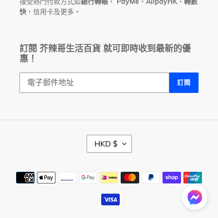
接受熱門付款方式如
銀行轉帳
，
PayMe
，
AlipayHK
，
轉數
快
，信用卡及更多。
訂閱 芥辣哥生活百貨 就可即時收到最新的優
惠！
訂閱
幣
HKD $
別
付
款
方
式