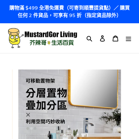
跳
購物滿 $499 全港免運費（可寄到順豐提貨點）／ 購買
到
任何 2 件貨品，可享有 95 折（指定貨品除外）
內
容
搜尋
登入
購物車