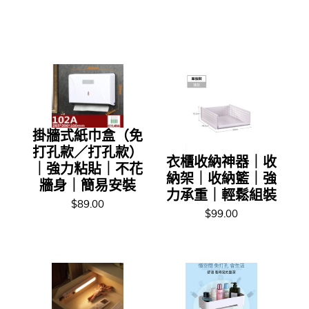
掛牆式紙巾盒（免
打孔款／打孔款）
衣櫃收納神器｜收
｜強力粘貼｜不花
納架｜收納籃｜強
牆身｜簡易安裝
力承重｜輕鬆組裝
$89.00
$99.00