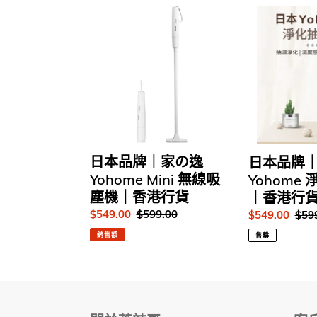
日
日
本
本
品
品
牌
牌
｜
｜
家
家
の
の
逸
逸
Yohome
Yohome
Mini
淨
日本品牌｜家の逸
日本品牌
無
化
Yohome Mini 無線吸
Yohome
線
抽
塵機｜香港行貨
｜香港行
吸
濕
售
$549.00
定
$599.00
售
$549.00
定
$59
塵
機
價
價
價
價
機
｜
銷售額
售罄
｜
香
香
港
港
行
行
貨
貨