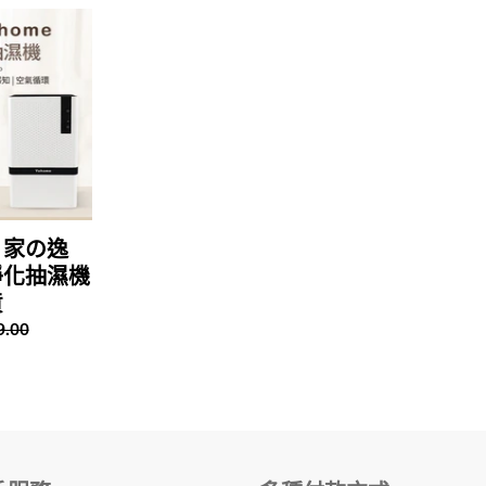
:
｜家の逸
 淨化抽濕機
貨
9.00