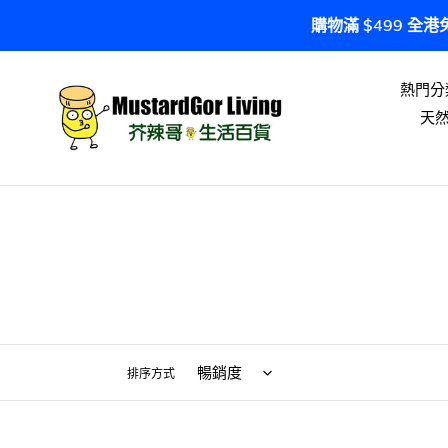
跳
購物滿 $499 全
到
內
容
熱門分
天
排序方式