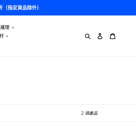
5 折（指定貨品除外）
及護理
搜尋
登入
購物車
材
2 項產品