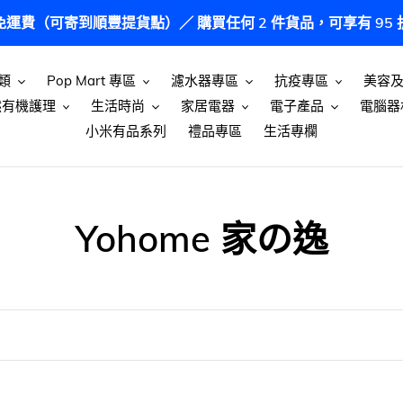
港免運費（可寄到順豐提貨點）／ 購買任何 2 件貨品，可享有 9
類
Pop Mart 專區
濾水器專區
抗疫專區
美容
然有機護理
生活時尚
家居電器
電子產品
電腦器
小米有品系列
禮品專區
生活專欄
商
Yohome 家の逸
品
系
列