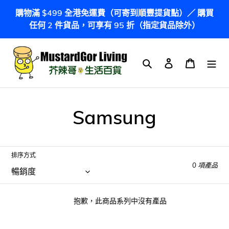
跳
購物滿 $499 全港免運費（可寄到順豐提貨點）／ 購買
到
任何 2 件貨品，可享有 95 折（指定貨品除外）
內
容
搜尋
登入
購物車
商
Samsung
品
系
排序方式
0 項產品
列
:
抱歉，此商品系列中沒有產品