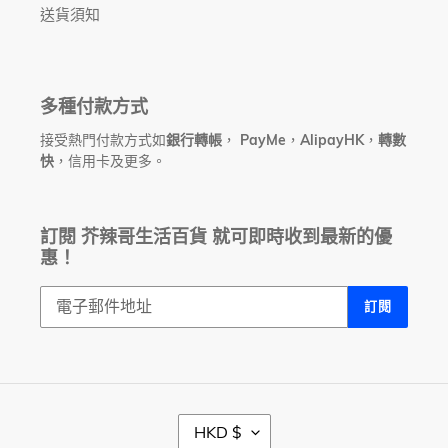
送貨須知
多種付款方式
接受熱門付款方式如
銀行轉帳
，
PayMe
，
AlipayHK
，
轉數
快
，信用卡及更多。
訂閱 芥辣哥生活百貨 就可即時收到最新的優
惠！
訂閱
幣
HKD $