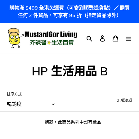
跳
購物滿 $499 全港免運費（可寄到順豐提貨點）／ 購買
到
任何 2 件貨品，可享有 95 折（指定貨品除外）
內
容
搜尋
登入
購物車
商
HP 生活用品 B
品
系
排序方式
0 項產品
列
:
抱歉，此商品系列中沒有產品