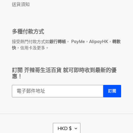
送貨須知
多種付款方式
接受熱門付款方式如
銀行轉帳
，
PayMe
，
AlipayHK
，
轉數
快
，信用卡及更多。
訂閱 芥辣哥生活百貨 就可即時收到最新的優
惠！
訂閱
幣
HKD $