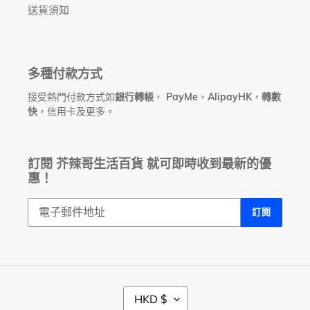
送貨須知
多種付款方式
接受熱門付款方式如
銀行轉帳
，
PayMe
，
AlipayHK
，
轉數
快
，信用卡及更多。
訂閱 芥辣哥生活百貨 就可即時收到最新的優
惠！
訂閱
幣
HKD $