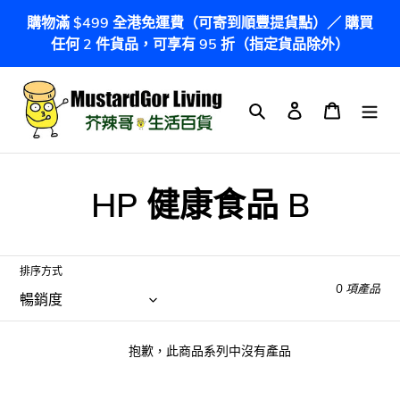
跳
購物滿 $499 全港免運費（可寄到順豐提貨點）／ 購買
到
任何 2 件貨品，可享有 95 折（指定貨品除外）
內
容
搜尋
登入
購物車
商
HP 健康食品 B
品
系
排序方式
0 項產品
列
:
抱歉，此商品系列中沒有產品