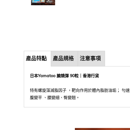
產品特點
產品規格
注意事項
日本Yamatoo 腩燒彈 90粒｜香港行貨
特有螺旋藻減脂因子 ，靶向作用於體內脂肪油垢； 勻速
腹變平 、腰變細、臀變翹。