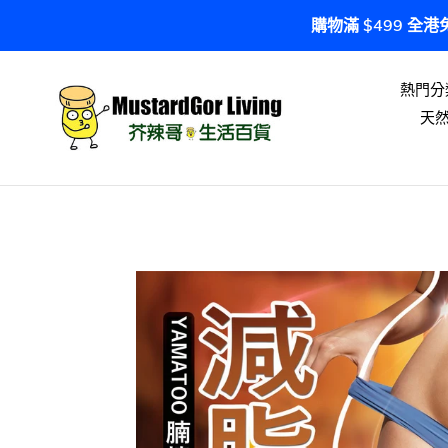
跳
購物滿 $499 全
到
內
容
熱門分
天