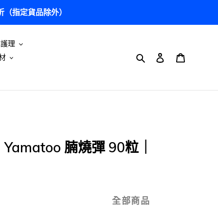
5 折（指定貨品除外）
及護理
搜尋
登入
購物車
材
｜Yamatoo 腩燒彈 90粒｜
全部商品